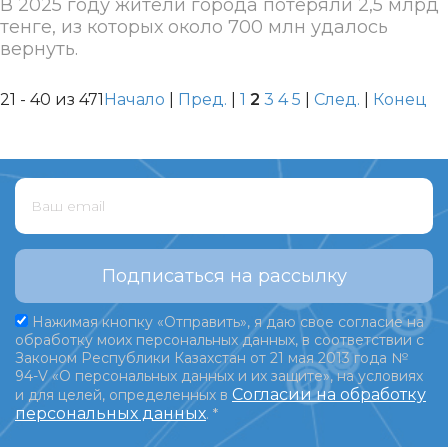
В 2025 году жители города потеряли 2,5 млрд
тенге, из которых около 700 млн удалось
вернуть.
21 - 40 из 471
Начало
|
Пред.
|
1
2
3
4
5
|
След.
|
Конец
Подписаться на рассылку
Нажимая кнопку «Отправить», я даю свое согласие на
обработку моих персональных данных, в соответствии с
Законом Республики Казахстан от 21 мая 2013 года №
94-V «О персональных данных и их защите», на условиях
Согласии на обработку
и для целей, определенных в
персональных данных
.
*