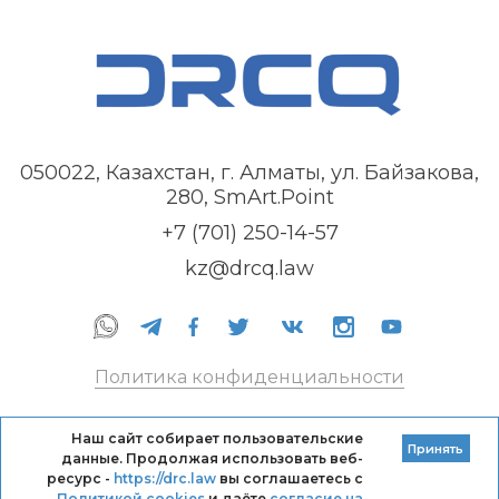
050022, Казахстан, г. Алматы, ул. Байзакова,
280, SmArt.Point
+7 (701) 250-14-57
kz@drcq.law
Политика конфиденциальности
Правила оказания услуг
Наш сайт собирает пользовательские
Принять
данные. Продолжая использовать веб-
Кодекс профессиональной этики DRC
ресурс -
https://drc.law
вы соглашаетесь с
Политикой cookies
и даёте
согласие на