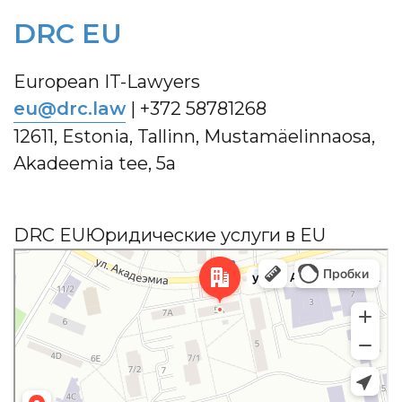
DRC EU
European IT-Lawyers
eu@drc.law
|
+372 58781268
12611, Estonia, Tallinn, Mustamäelinnaosa,
Akadeemia tee, 5a
DRC EU
Юридические услуги в EU