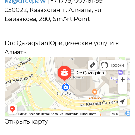
kz@drcq.law
|
+7 (775) 007-81-99
050022, Казахстан, г. Алматы, ул.
Байзакова, 280, SmArt.Point
Drc Qazaqstan
Юридические услуги в
Алматы
Открыть карту