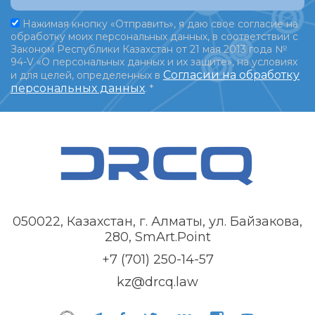
Нажимая кнопку «Отправить», я даю свое согласие на
обработку моих персональных данных, в соответствии с
Законом Республики Казахстан от 21 мая 2013 года №
94-V «О персональных данных и их защите», на условиях
Согласии на обработку
и для целей, определенных в
персональных данных
.
*
050022, Казахстан, г. Алматы, ул. Байзакова,
280, SmArt.Point
+7 (701) 250-14-57
kz@drcq.law