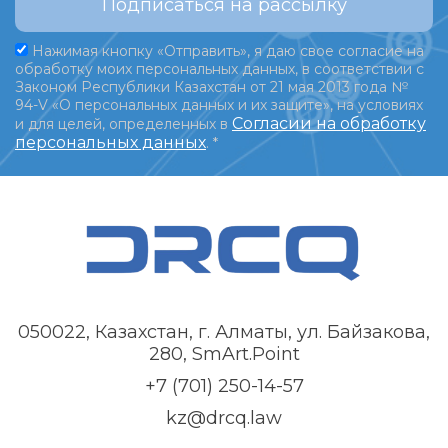
Подписаться на рассылку
Нажимая кнопку «Отправить», я даю свое согласие на
обработку моих персональных данных, в соответствии с
Законом Республики Казахстан от 21 мая 2013 года №
94-V «О персональных данных и их защите», на условиях
Согласии на обработку
и для целей, определенных в
персональных данных
.
*
050022, Казахстан, г. Алматы, ул. Байзакова,
280, SmArt.Point
+7 (701) 250-14-57
kz@drcq.law