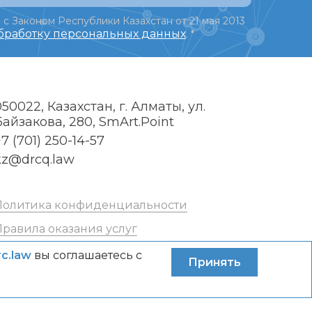
 с Законом Республики Казахстан от 21 мая 2013
обработку персональных данных
.
*
050022, Казахстан, г. Алматы, ул.
Байзакова, 280, SmArt.Point
7 (701) 250-14-57
kz@drcq.law
Политика конфиденциальности
Правила оказания услуг
rc.law
вы соглашаетесь с
Принять