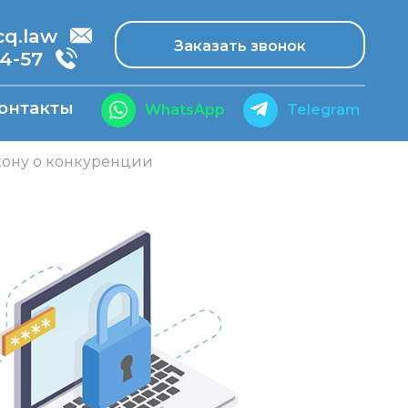
.law
Заказать звонок
14-57
онтакты
WhatsApp
Telegram
акону о конкуренции