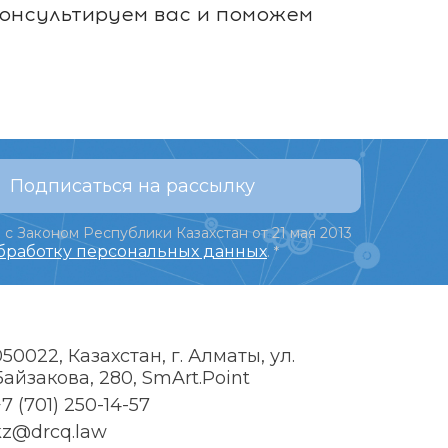
консультируем вас и поможем
Подписаться на рассылку
 с Законом Республики Казахстан от 21 мая 2013
обработку персональных данных
.
*
050022, Казахстан, г. Алматы, ул.
Байзакова, 280, SmArt.Point
7 (701) 250-14-57
kz@drcq.law