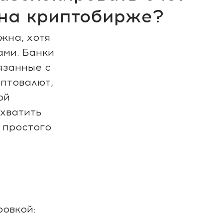
 на криптобирже?
жна, хотя
ами. Банки
язанные с
птовалют,
ой
схватить
 простого.
ровкой: