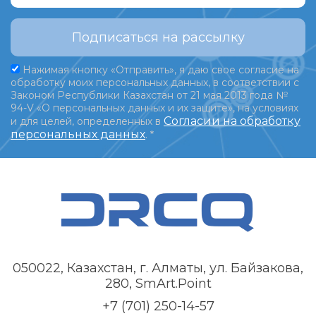
Подписаться на рассылку
Нажимая кнопку «Отправить», я даю свое согласие на
обработку моих персональных данных, в соответствии с
Законом Республики Казахстан от 21 мая 2013 года №
94-V «О персональных данных и их защите», на условиях
Согласии на обработку
и для целей, определенных в
персональных данных
.
*
050022, Казахстан, г. Алматы, ул. Байзакова,
280, SmArt.Point
+7 (701) 250-14-57