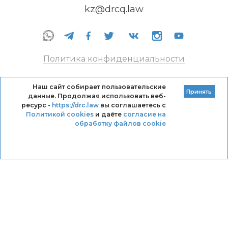
kz@drcq.law
Политика конфиденциальности
Правила оказания услуг
Наш сайт собирает пользовательские
Принять
данные. Продолжая использовать веб-
Кодекс профессиональной этики DRC
ресурс -
https://drc.law
вы соглашаетесь с
Политикой cookies
и даёте
согласие на
обработку файлов cookie