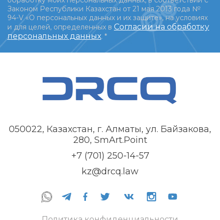
Законом Республики Казахстан от 21 мая 2013 года №
94-V «О персональных данных и их защите», на условиях
Согласии на обработку
и для целей, определенных в
персональных данных
.
*
050022, Казахстан, г. Алматы, ул. Байзакова,
280, SmArt.Point
+7 (701) 250-14-57
kz@drcq.law
Политика конфиденциальности