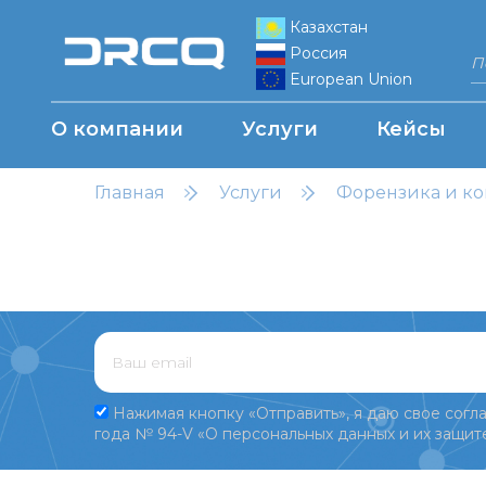
Казахстан
Россия
European Union
О компании
Услуги
Кейсы
Главная
Услуги
Форензика и ко
Нажимая кнопку «Отправить», я даю свое согла
года № 94-V «О персональных данных и их защите