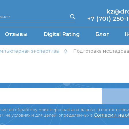
kz@drcq
+7 (701) 250-
Отзывы
Digital Rating
Блог
К
мпьютерная экспертиза
Подготовка исследов
сие на обработку моих персональных данных, в соответствии
Согласии на 
», на условиях и для целей, определенных в