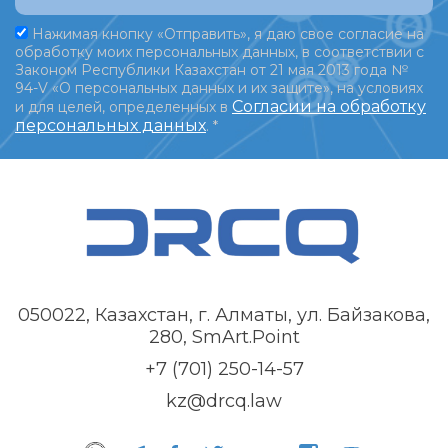
Нажимая кнопку «Отправить», я даю свое согласие на
обработку моих персональных данных, в соответствии с
Законом Республики Казахстан от 21 мая 2013 года №
94-V «О персональных данных и их защите», на условиях
Согласии на обработку
и для целей, определенных в
персональных данных
.
*
050022, Казахстан, г. Алматы, ул. Байзакова,
280, SmArt.Point
+7 (701) 250-14-57
kz@drcq.law