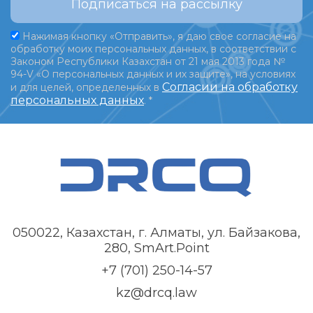
Подписаться на рассылку
Нажимая кнопку «Отправить», я даю свое согласие на
обработку моих персональных данных, в соответствии с
Законом Республики Казахстан от 21 мая 2013 года №
94-V «О персональных данных и их защите», на условиях
Согласии на обработку
и для целей, определенных в
персональных данных
.
*
050022, Казахстан, г. Алматы, ул. Байзакова,
280, SmArt.Point
+7 (701) 250-14-57
kz@drcq.law