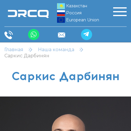
Казахстан
Россия
European Union
Главная
Наша команда
Саркис Дарбинян
Саркис Дарбинян