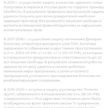
В 2013 г. осуществлял защиту в качестве адвоката семьи
Лопуховых в первом в России деле по торрент-трекеру
interfilm.ru. В результате правильно выстроенной защиты
удалось получить для своих доверителей наиболее
щадящей приговор без реального лишения свободы и
выплаты возмещения правообладателям за нарушение
исключительных прав.
В 2017-2018 г. осуществлял защиту математика Дмитрия
Богатова, оператора выходного узла TOR. Богатова
задержали по обвинению в двух тяжких преступлениях
(ч.2 ст. 205.2 УК РФ, ч.1 ст.30, ч.1 ст.212 УК РФ), за которые
в совокупности предусмотрена ответственность до 22
лет лишения свободы. В результате слаженной работы
адвокатов по делу удалось в начале добиться
изменения меры пресечения, а затем и полного
прекращения уголовного преследования Богатова по
реабилитирующим основаниям.
В 2019-2020 г. вступил в защиту руководства “Релком
групп”, обвиненного в мошенничестве (ч.4, 159 УК РФ),
совершенного с IPv4-адресами. Уголовное дело было
возбуждено на фоне принятия закона “о суверенном
интернете” с обвинением высших должностных лиц