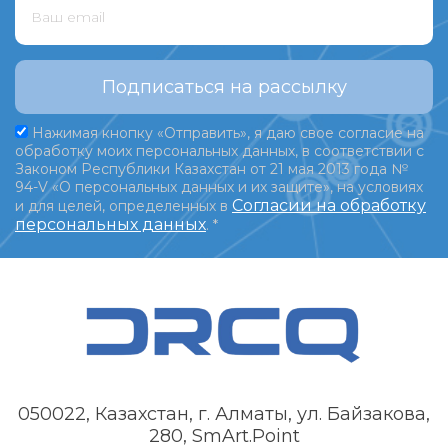
Подписаться на рассылку
Нажимая кнопку «Отправить», я даю свое согласие на
обработку моих персональных данных, в соответствии с
Законом Республики Казахстан от 21 мая 2013 года №
94-V «О персональных данных и их защите», на условиях
Согласии на обработку
и для целей, определенных в
персональных данных
.
*
050022, Казахстан, г. Алматы, ул. Байзакова,
280, SmArt.Point