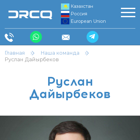
Казахстан
Россия
European Union
Главная
Наша команда
Руслан Дайырбеков
Руслан
Дайырбеков