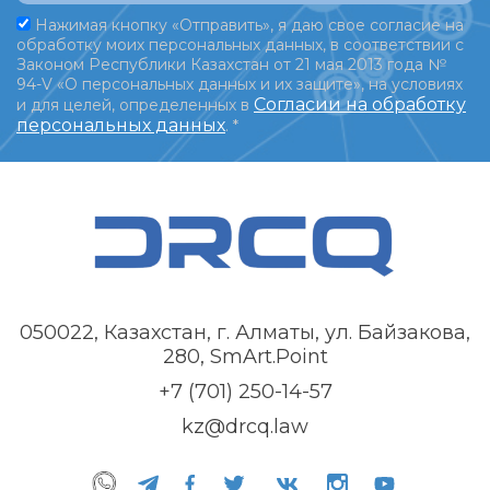
Нажимая кнопку «Отправить», я даю свое согласие на
обработку моих персональных данных, в соответствии с
Законом Республики Казахстан от 21 мая 2013 года №
94-V «О персональных данных и их защите», на условиях
Согласии на обработку
и для целей, определенных в
персональных данных
.
*
050022, Казахстан, г. Алматы, ул. Байзакова,
280, SmArt.Point
+7 (701) 250-14-57
kz@drcq.law