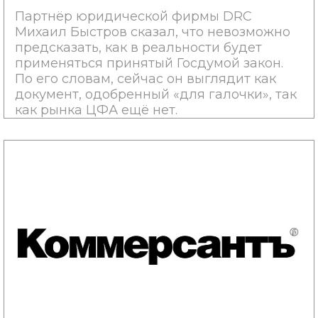
Партнёр юридической фирмы DRC
Михаил Быстров сказал, что невозможно
предсказать, как в реальности будет
применяться принятый Госдумой закон.
По его словам, сейчас он выглядит как
документ, одобренный «для галочки», так
как рынка ЦФА ещё нет.