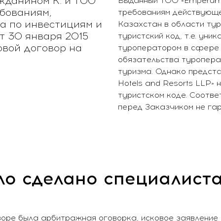
жданином К. и ТОО
Выданный ТОО «Emperum»
ебованиям,
требованиям действующе
а по инвестициям и
Казахстан в области ту
т 30 января 2015
туристский код, т.е. уни
овой договор на
туроператором в сфере 
обязательства туропера
туризма. Однако предст
Hotels and Resorts LLP»
туристском коде. Соотв
перед Заказчиком не га
о сделано специалист
говоре была арбитражная оговорка, исковое заявлени