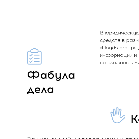
В юридическую 
средств в раз
«Lloyds group»
информации и с
со сложностями
Фабула
дела
К