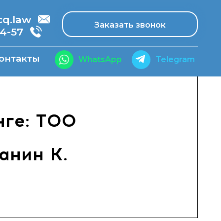
.law
Заказать звонок
14-57
онтакты
WhatsApp
Telegram
нге: ТОО
анин К.