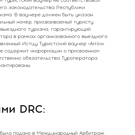
 туристский ваучер не соответствовал
го законодательства Республики
ризма. В ваучере должен быть указан
кальный номер, присваиваемый туристу
выездного туризма, гарантирующий
тора в рамках организованного выездного
авленный Истцу Туристский ваучер «Arrow
 не содержит информации о присвоенном
етственно обязательства Туроператора
рантированы.
ами DRC:
е было подано в Международный Арбитраж