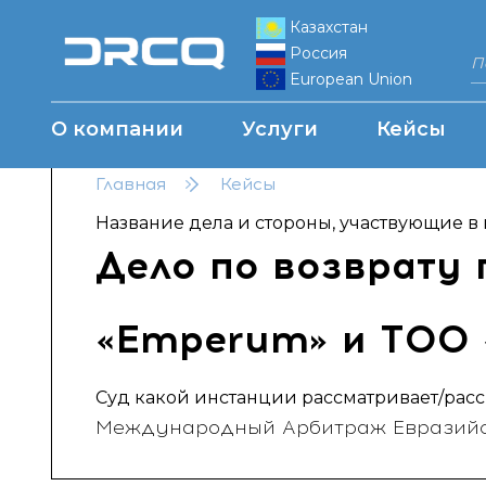
Казахстан
Россия
European Union
О компании
Услуги
Кейсы
Главная
Кейсы
Название дела и стороны, участвующие в 
Дело по возврату 
«Emperum» и ТОО «
Суд какой инстанции рассматривает/расс
Международный Арбитраж Евразийск