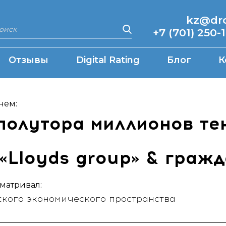
kz@drcq
+7 (701) 250-
Отзывы
Digital Rating
Блог
К
нем:
полутора миллионов те
Lloyds group» & гражд
матривал:
ого экономического пространства