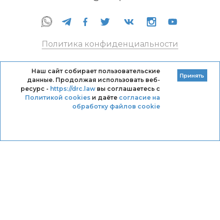
Политика конфиденциальности
Правила оказания услуг
Наш сайт собирает пользовательские
Принять
данные. Продолжая использовать веб-
Кодекс профессиональной этики DRC
ресурс -
https://drc.law
вы соглашаетесь с
Политикой cookies
и даёте
согласие на
обработку файлов cookie