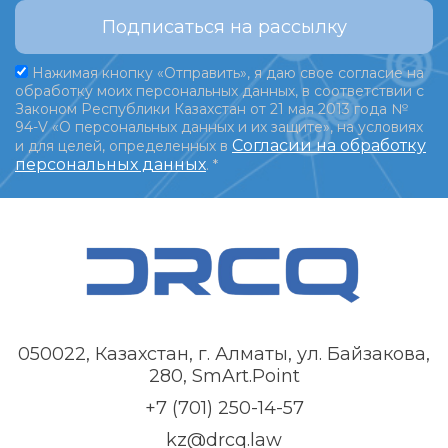
Подписаться на рассылку
Нажимая кнопку «Отправить», я даю свое согласие на
обработку моих персональных данных, в соответствии с
Законом Республики Казахстан от 21 мая 2013 года №
94-V «О персональных данных и их защите», на условиях
Согласии на обработку
и для целей, определенных в
персональных данных
.
*
050022, Казахстан, г. Алматы, ул. Байзакова,
280, SmArt.Point
+7 (701) 250-14-57
kz@drcq.law