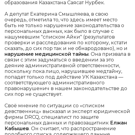
образования Казахстана Саясат Нурбек.
А депутат Екатерина Смышляева, в свою
очередь, отметила то, что здесь имеет место
быть не только нарушение законодательства о
персональных данных, как было в случае с
нашумевшим "списком Айки" (результатов
проверки и расследования по которому, кстати
сказать, до сих пор так и не обнародовано), но и
нарушение медицинской тайны
. Она призвала в
связи с этим задуматься о введении за это
деяние административной ответственности,
поскольку пока лицо, нарушившее медтайну,
попадет только под действие УК Казахстана —
соответствующего административного
правонарушенич в нашем законодательстве до
сих пор не существует.
Cвоё мнение по ситуации со «списком
девственниц» высказал и эксперт юридической
фирмы DRCQ, специалист по защите
персональных данных и правозащитник
Елжан
Кабышев
. Он считает, что распространение
подобного списка, содержащего данные