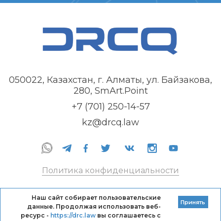
050022, Казахстан, г. Алматы, ул. Байзакова,
280, SmArt.Point
+7 (701) 250-14-57
kz@drcq.law
Политика конфиденциальности
Правила оказания услуг
Наш сайт собирает пользовательские
Принять
данные. Продолжая использовать веб-
Кодекс профессиональной этики DRC
ресурс -
https://drc.law
вы соглашаетесь с