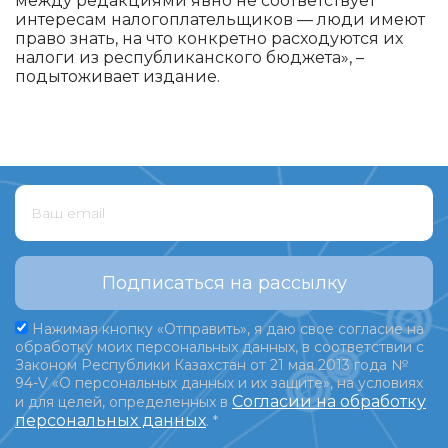
между редакциями явно не соответствует
интересам налогоплательщиков — люди имеют
право знать, на что конкретно расходуются их
налоги из республиканского бюджета», –
подытоживает издание.
Подписаться на рассылку
Нажимая кнопку «Отправить», я даю свое согласие на
обработку моих персональных данных, в соответствии с
Законом Республики Казахстан от 21 мая 2013 года №
94-V «О персональных данных и их защите», на условиях
Согласии на обработку
и для целей, определенных в
персональных данных
.
*