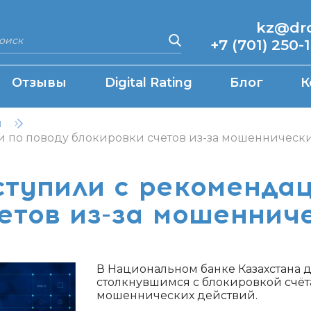
kz@drcq
+7 (701) 250-
Отзывы
Digital Rating
Блог
К
н
 по поводу блокировки счетов из-за мошенническ
ступили с рекомендац
етов из-за мошеннич
В Национальном банке Казахстана 
столкнувшимся с блокировкой счёт
мошеннических действий.