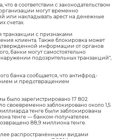
, что в соответствии с законодательством
 организации могут временно
й или накладывать арест на денежные
х счетах.
я транзакции с признаками
ения клиента. Также блокировка может
дтвержденной информации от органов
ого, банки могут самостоятельно
бнаружении подозрительных транзакций",
го банка сообщается, что антифрод-
лением и предотвращением
мы было зарегистрировано 17 802
ыло своевременно заблокировано около 1,5
1 миллиарда тенге были заблокированы
иона тенге — банком-получателем.
звращено 88,9 миллиона тенге.
олее распространёнными видами