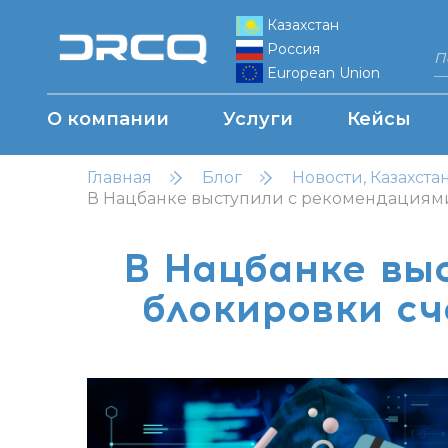
Казахстан
Россия
European Union
О компании
Услуги
Кейсы
Главная
Блог
Новости, Казахста
В Нацбанке выступили с рекомендациями
В Нацбанке вы
блокировки сч