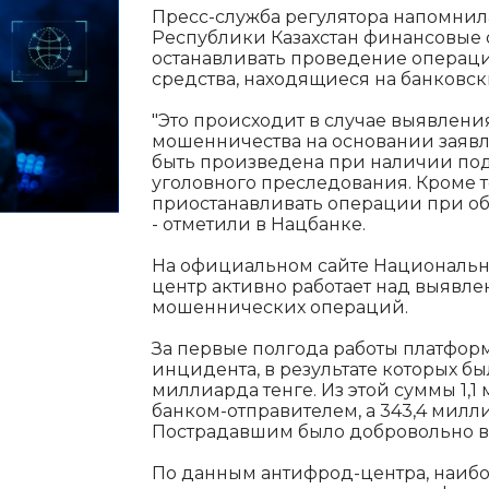
Пресс-служба регулятора напомнила
Республики Казахстан финансовые
останавливать проведение операци
средства, находящиеся на банковски
"Это происходит в случае выявлени
мошенничества на основании заявл
быть произведена при наличии по
уголовного преследования. Кроме т
приостанавливать операции при о
- отметили в Нацбанке.
На официальном сайте Национально
центр активно работает над выяв
мошеннических операций.
За первые полгода работы платфор
инцидента, в результате которых б
миллиарда тенге. Из этой суммы 1,
банком-отправителем, а 343,4 милл
Пострадавшим было добровольно во
По данным антифрод-центра, наиб