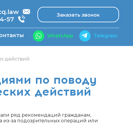
.law
Заказать звонок
14-57
онтакты
WhatsApp
Telegram
их действий
иями по поводу
еских действий
дали ряд рекомендаций гражданам,
а из-за подозрительных операций или