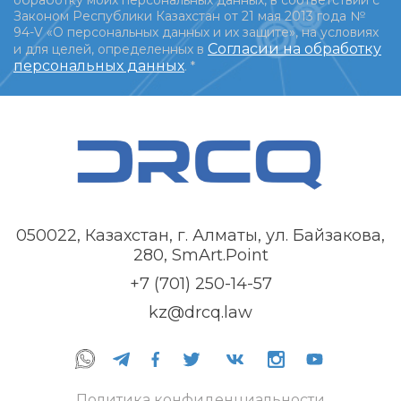
обработку моих персональных данных, в соответствии с
Законом Республики Казахстан от 21 мая 2013 года №
94-V «О персональных данных и их защите», на условиях
Согласии на обработку
и для целей, определенных в
персональных данных
.
*
050022, Казахстан, г. Алматы, ул. Байзакова,
280, SmArt.Point
+7 (701) 250-14-57
kz@drcq.law
Политика конфиденциальности