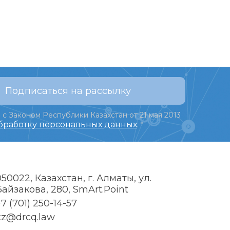
Подписаться на рассылку
 с Законом Республики Казахстан от 21 мая 2013
обработку персональных данных
.
*
050022, Казахстан, г. Алматы, ул.
Байзакова, 280, SmArt.Point
7 (701) 250-14-57
kz@drcq.law