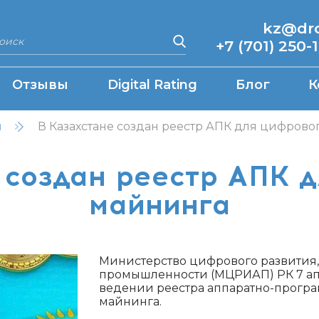
kz@drcq
+7 (701) 250-
Отзывы
Digital Rating
Блог
К
н
В Казахстане создан реестр АПК для цифрово
 создан реестр АПК 
майнинга
Министерство цифрового развития
промышленности (МЦРИАП) РК 7 апр
ведении реестра аппаратно-прогр
майнинга.