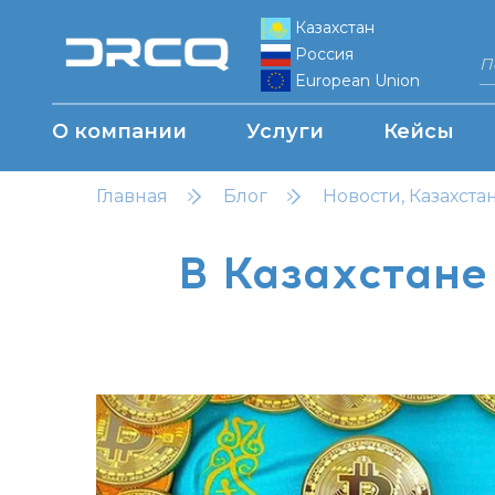
Казахстан
Россия
European Union
О компании
Услуги
Кейсы
Главная
Блог
Новости, Казахста
В Казахстане