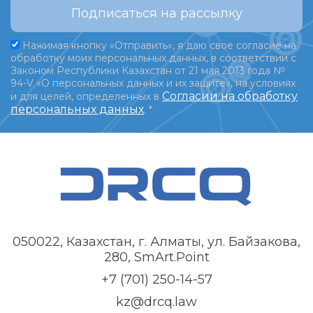
Подписаться на рассылку
Нажимая кнопку «Отправить», я даю свое согласие на
обработку моих персональных данных, в соответствии с
Законом Республики Казахстан от 21 мая 2013 года №
94-V «О персональных данных и их защите», на условиях
Согласии на обработку
и для целей, определенных в
персональных данных
.
*
050022, Казахстан, г. Алматы, ул. Байзакова,
280, SmArt.Point
+7 (701) 250-14-57
kz@drcq.law