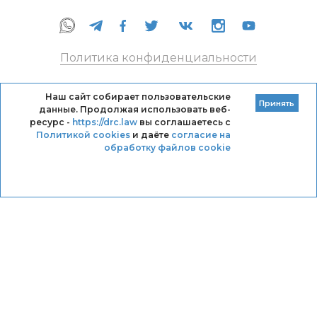
Политика конфиденциальности
Правила оказания услуг
Наш сайт собирает пользовательские
Принять
данные. Продолжая использовать веб-
Кодекс профессиональной этики DRC
ресурс -
https://drc.law
вы соглашаетесь с
Политикой cookies
и даёте
согласие на
обработку файлов cookie