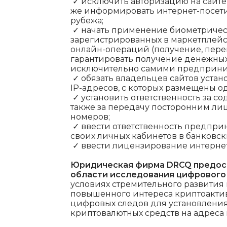
✓ исключить авторизацию на сайте
же информировать интернет-посет
рубежа;
✓ начать применение биометриче
зарегистрированных в маркетплей
онлайн-операций (получение, перев
гарантировать получение денежных 
исключительно самими предприни
✓ обязать владельцев сайтов уста
IP-адресов, с которых размещены 
✓ установить ответственность за с
также за передачу посторонним лиц
номеров;
✓ ввести ответственность предпри
своих личных кабинетов в банковс
✓ ввести лицензирование интерне
Юридическая фирма DRCQ предост
области исследования цифрового 
условиях стремительного развития
повышенного интереса криптоакти
цифровых следов для установлени
криптовалютных средств на адреса