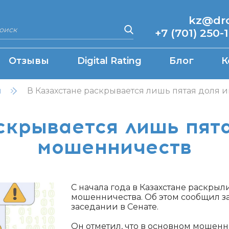
kz@drcq
+7 (701) 250-
Отзывы
Digital Rating
Блог
К
н
В Казахстане раскрывается лишь пятая доля
скрывается лишь пята
мошенничеств
С начала года в Казахстане раскрыл
мошенничества. Об этом сообщил з
заседании в Сенате.
Он отметил, что в основном мошен