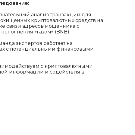
следование:
щательный анализ транзакций для
похищенных криптовалютных средств на
кже связи адресов мошенника с
пополнения «газом» (BNB).
анда экспертов работает на
ных с потенциальными финансовыми
аимодействуем с криптовалютными
мой информации и содействия в