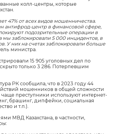
ованные колл-центры, которые
хстан.
ет 47% от всех видов мошенничества.
ан антифрод-центр в финансовой сфере,
локируют подозрительные операции в
да мы заблокировали 5 000 инцидентов, в
в. У них на счетах заблокировали больше
тель министра.
истрировали 15 905 уголовных дел по
скрыто только 3 286. Потерпевшим
ура РК сообщила, что в 2023 году 44
действий мошенников в общей сложности
е чаще преступники используют интернет-
нг, брашинг, дипфейки, социальная
во и т.п.).
ми МВД Казахстана, в частности,
ры: