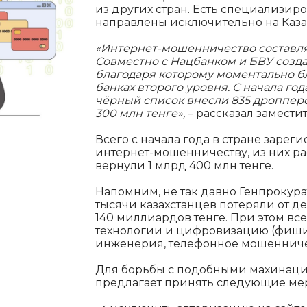
из других стран. Есть специализир
направлены исключительно на Каза
«Интернет-мошенничество составля
Совместно с Нацбанком и БВУ созд
благодаря которому моментально б
банках второго уровня. С начала го
чёрный список внесли 835 дропперо
300 млн тенге»,
– рассказал замести
Всего с начала года в стране зарег
интернет-мошенничеству, из них ра
вернули 1 млрд 400 млн тенге.
Напомним, не так давно Генпрокурат
тысячи казахстанцев потеряли от 
140 миллиардов тенге. При этом вс
технологии и цифровизацию (фиши
инженерия, телефонное мошенничест
Для борьбы с подобными махинация
предлагает принять следующие ме