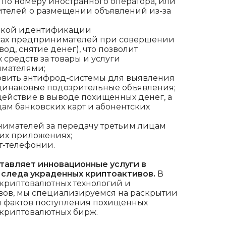
 по номеру иностранного оператора, или
ителей о размещении объявлений из-за
ской идентификации
сах предпринимателей при совершении
од, снятие денег), что позволит
средств за товары и услуги
мателями;
новить антифрод-системы для выявления
одинаковые подозрительные объявления;
одействие в выводе похищенных денег, а
ам банковских карт и абонентских
нимателей за передачу третьим лицам
ких приложениях;
т-телефонии.
авляет инновационные услуги в
следа украденных криптоактивов.
В
 криптовалютных технологий и
вов, мы специализируемся на раскрытии
я фактов поступления похищенных
 криптовалютных бирж.