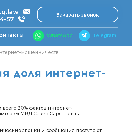
.law
Заказать звонок
14-57
онтакты
WhatsApp
Telegram
 интернет-мошенничеств
я доля интернет-
и всего 20% фактов интернет-
амглавы МВД Сакен Сарсенов на
нические звонки и сообщения поступают