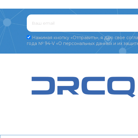
Нажимая кнопку «Отправить», я даю свое согла
года № 94-V «О персональных данных и их защите