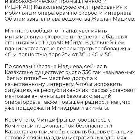
и аэрокосмической промышленности
(МЦРИАП) Казахстана ужесточит требования к
мобильным операторам по скорости интернета.
Об этом заявил глава ведомства Жаслан Мадиев.
Министр сообщил о планах увеличить
минимальную скорость интернета на базовых
станциях 5G с 10 до 50 Мбит/с. В дальнейшем
планируется также пересмотреть требования к
4G и полностью перейти от 3G к 4G и 5G.
По словам Жаслана Мадиева, сейчас в
Казахстане существует около 350 так называемых
"белых пятен" — мест без доступа к
качественному интернету. Чтобы исправить
ситуацию, на республиканских трассах установят
мачтовые антенны для базовых станций
операторов, а также повышен радиосигнал, что
уже поддержали Минздрав и акиматы.
Кроме того, Минцифры договорилось с
Комитетом национальной безопасности
Казахстана о том, чтобы ставить базовые станции
сотовой связи на административных зданиях —