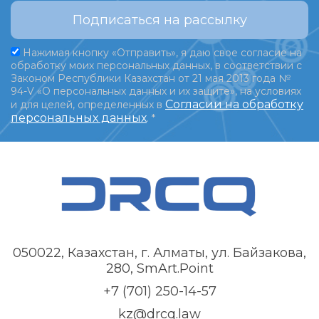
Подписаться на рассылку
Нажимая кнопку «Отправить», я даю свое согласие на
обработку моих персональных данных, в соответствии с
Законом Республики Казахстан от 21 мая 2013 года №
94-V «О персональных данных и их защите», на условиях
Согласии на обработку
и для целей, определенных в
персональных данных
.
*
050022, Казахстан, г. Алматы, ул. Байзакова,
280, SmArt.Point
+7 (701) 250-14-57
kz@drcq.law