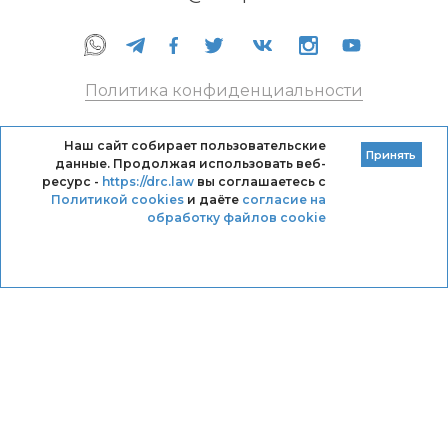
Политика конфиденциальности
Правила оказания услуг
Наш сайт собирает пользовательские
Принять
данные. Продолжая использовать веб-
Кодекс профессиональной этики DRC
ресурс -
https://drc.law
вы соглашаетесь с
Политикой cookies
и даёте
согласие на
обработку файлов cookie