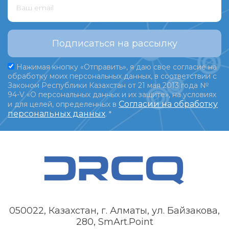
Подписаться на рассылку
Нажимая кнопку «Отправить», я даю свое согласие на
обработку моих персональных данных, в соответствии с
Законом Республики Казахстан от 21 мая 2013 года №
94-V «О персональных данных и их защите», на условиях
Согласии на обработку
и для целей, определенных в
персональных данных
.
*
050022, Казахстан, г. Алматы, ул. Байзакова,
280, SmArt.Point