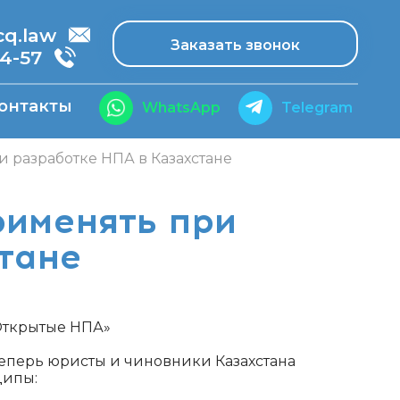
.law
Заказать звонок
14-57
онтакты
WhatsApp
Telegram
 разработке НПА в Казахстане
рименять при
тане
Открытые НПА»
теперь юристы и чиновники Казахстана
ципы: