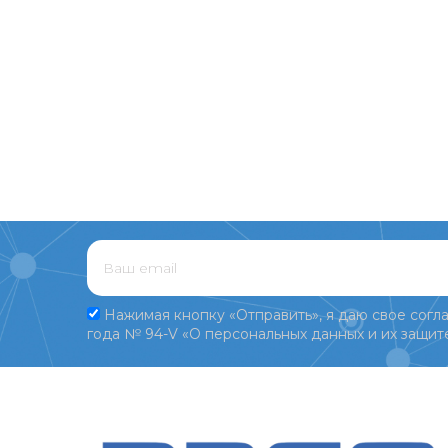
Нажимая кнопку «Отправить», я даю свое согла
года № 94-V «О персональных данных и их защите