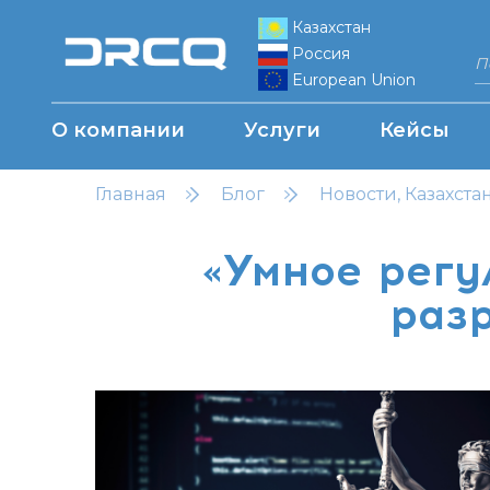
Казахстан
Россия
European Union
О компании
Услуги
Кейсы
Главная
Блог
Новости, Казахста
«Умное регу
раз