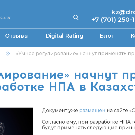
kz@drcq
+7 (701) 250-
Отзывы
Digital Rating
Блог
К
н
«Умное регулирование» начнут применять при
лирование» начнут п
работке НПА в Казахс
Документ уже
размещен
на сайте «
Согласно ему, при разработке НПА 
будут применять следующие прин