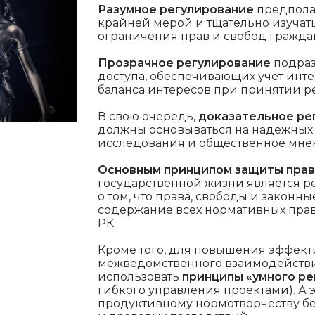
Разумное регулирование
предполаг
крайней мерой и тщательно изучат
ограничения прав и свобод гражда
Прозрачное регулирование
подраз
доступа, обеспечивающих учет инте
баланса интересов при принятии 
В свою очередь,
доказательное ре
должны основываться на надежных 
исследования и общественное мне
Основным принципом защиты прав
государственной жизни является 
о том, что права, свободы и закон
содержание всех нормативных прав
РК.
Кроме того, для повышения эффект
межведомственного взаимодействия
использовать
принципы «умного ре
гибкого управления проектами). А э
продуктивному нормотворчеству б