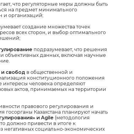
ает, что регуляторные меры должны быть
ься на предмет минимального
н и организаций;
умевает создание множества точек
ресов всех сторон, и выбор оптимального
решений;
гулирование
подразумевает, что решения
и объективных данных, включая научные
ние.
 и свобод
в общественной и
реализация конституционного положения
ные интересы человека определяют
овых актов, принимаемых на территории
ивности правового регулирования и
 госорганы Казахстана планируют начать
гулирования» и Agile
(методология
то должно привести в итоге к
ез негативных социально-экономических