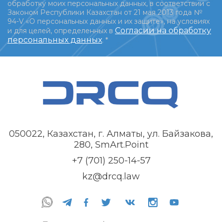
обработку моих персональных данных, в соответствии с
Законом Республики Казахстан от 21 мая 2013 года №
94-V «О персональных данных и их защите», на условиях
Согласии на обработку
и для целей, определенных в
персональных данных
.
*
050022, Казахстан, г. Алматы, ул. Байзакова,
280, SmArt.Point
+7 (701) 250-14-57
kz@drcq.law