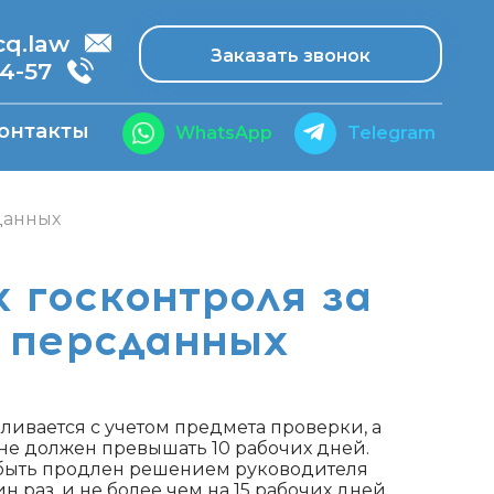
.law
Заказать звонок
14-57
онтакты
WhatsApp
Telegram
данных
 госконтроля за
о персданных
ивается с учетом предмета проверки, а
не должен превышать 10 рабочих дней.
быть продлен решением руководителя
 раз, и не более чем на 15 рабочих дней.