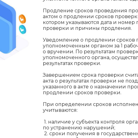
Продление сроков проведения пр
актом о продлении сроков проверки
котором указываются дата и номер
проверки и причины продления.
Уведомление о продлении сроков п
уполномоченным органом за 1 раб
о вручении. По результатам прове
уполномоченного органа, осуществл
результатах проверки.
Завершением срока проверки счита
акта о результатах проверки не по
указанного в акте о назначении пр
продлении сроков проверки.
При определении сроков исполнени
учитываются:
1. наличие у субъекта контроля ор
по устранению нарушений;
2. сроки получения в государствен