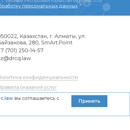
 с Законом Республики Казахстан от 21 мая 2013
обработку персональных данных
.
*
050022, Казахстан, г. Алматы, ул.
Байзакова, 280, SmArt.Point
7 (701) 250-14-57
kz@drcq.law
Политика конфиденциальности
Правила оказания услуг
rc.law
вы соглашаетесь с
Принять