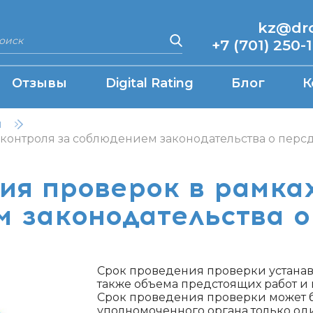
kz@drcq
+7 (701) 250-
Отзывы
Digital Rating
Блог
К
н
контроля за соблюдением законодательства о перс
ия проверок в рамках
 законодательства 
Срок проведения проверки устанавл
также объема предстоящих работ и 
Срок проведения проверки может 
уполномоченного органа только один