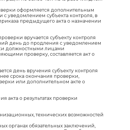
оверки оформляется дополнительным
 с уведомлением субъекта контроля, в
 приказа предыдущего акта о назначении
роверки вручается субъекту контроля
очий день до продления с уведомлением
рки должностными лицами
яющими проверку, составляется акт о
ется день вручения субъекту контроля
зднее срока окончания проверки,
оверки или дополнительном акте о
я акта о результатах проверки
ганизационных, технических возможностей
ных органах обязательных заключений,