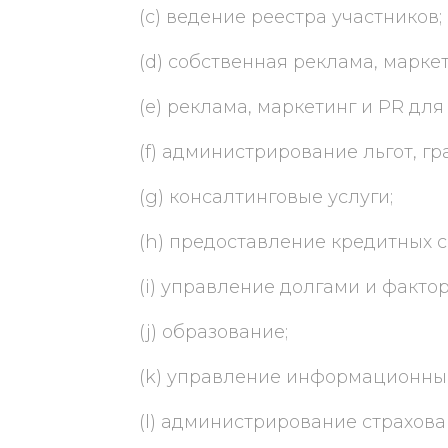
(c) ведение реестра участников;
(d) собственная реклама, маркет
(e) реклама, маркетинг и PR для
(f) администрирование льгот, гр
(g) консалтинговые услуги;
(h) предоставление кредитных с
(i) управление долгами и фактор
(j) образование;
(k) управление информационны
(l) администрирование страхова