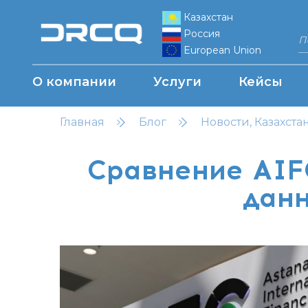
Казахстан
Россия
European Union
О компании
Услуги
Кейсы
Главная
Блог
Новости, Казахста
Сравнение AIF
данн