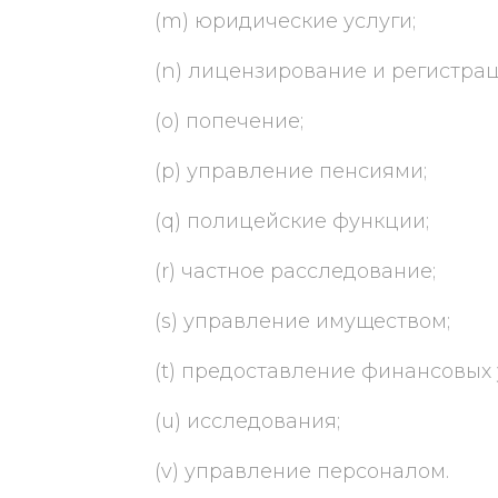
(m) юридические услуги;
(n) лицензирование и регистрац
(o) попечение;
(p) управление пенсиями;
(q) полицейские функции;
(r) частное расследование;
(s) управление имуществом;
(t) предоставление финансовых 
(u) исследования;
(v) управление персоналом.