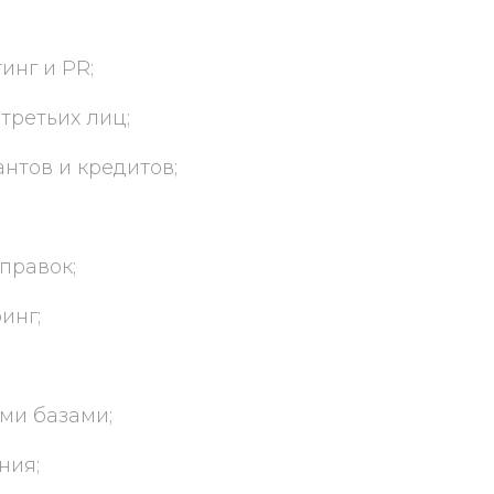
инг и PR;
 третьих лиц;
антов и кредитов;
правок;
инг;
ми базами;
ния;