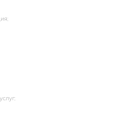
ия;
услуг;