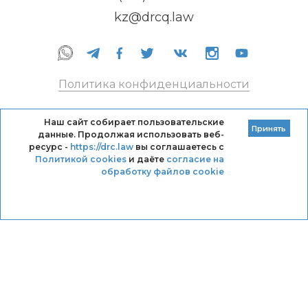
kz@drcq.law
Политика конфиденциальности
Правила оказания услуг
Наш сайт собирает пользовательские
Принять
данные. Продолжая использовать веб-
Кодекс профессиональной этики DRC
ресурс -
https://drc.law
вы соглашаетесь с
Политикой cookies
и даёте
согласие на
обработку файлов cookie