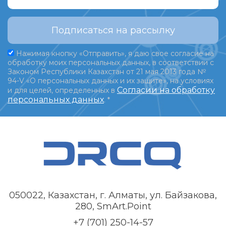
Подписаться на рассылку
Нажимая кнопку «Отправить», я даю свое согласие на
обработку моих персональных данных, в соответствии с
Законом Республики Казахстан от 21 мая 2013 года №
94-V «О персональных данных и их защите», на условиях
Согласии на обработку
и для целей, определенных в
персональных данных
.
*
050022, Казахстан, г. Алматы, ул. Байзакова,
280, SmArt.Point
+7 (701) 250-14-57