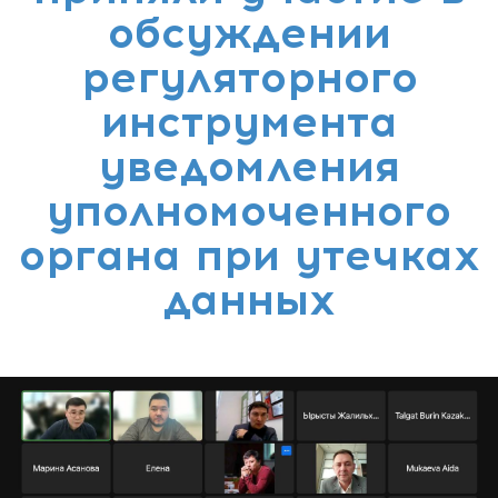
обсуждении
регуляторного
инструмента
уведомления
уполномоченного
органа при утечках
данных