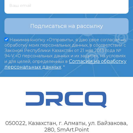
Подписаться на рассылку
Нажимая кнопку «Отправить», я даю свое согласие на
обработку моих персональных данных, в соответствии с
Законом Республики Казахстан от 21 мая 2013 года №
94-V «О персональных данных и их защите», на условиях
Согласии на обработку
и для целей, определенных в
персональных данных
.
*
050022, Казахстан, г. Алматы, ул. Байзакова,
280, SmArt.Point