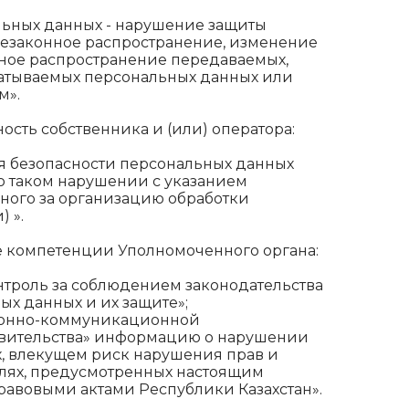
льных данных - нарушение защиты
незаконное распространение, изменение
ное распространение передаваемых,
атываемых персональных данных или
м».
сть собственника и (или) оператора:
я безопасности персональных данных
о таком нарушении с указанием
нного за организацию обработки
 ».
е компетенции Уполномоченного органа:
нтроль за соблюдением законодательства
ых данных и их защите»;
ионно-коммуникационной
авительства» информацию о нарушении
, влекущем риск нарушения прав и
елях, предусмотренных настоящим
авовыми актами Республики Казахстан».