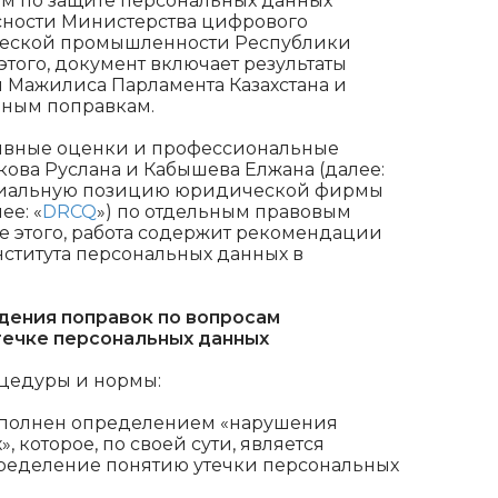
м по защите персональных данных
ности Министерства цифрового
ческой промышленности Республики
этого, документ включает результаты
п Мажилиса Парламента Казахстана и
нным поправкам.
тивные оценки и профессиональные
ва Руслана и Кабышева Елжана (далее:
фициальную позицию юридической фирмы
ее: «
DRCQ
») по отдельным правовым
е этого, работа содержит рекомендации
ститута персональных данных в
дения поправок по вопросам
течке персональных данных
цедуры и нормы:
ополнен определением «нарушения
 которое, по своей сути, является
пределение понятию утечки персональных