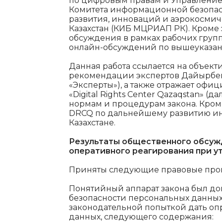
по цифровым правам и Управление
Комитета информационной безопас
развития, инноваций и аэрокосми
Казахстан (КИБ МЦРИАП РК). Кроме 
обсуждения в рамках рабочих груп
онлайн-обсуждений по вышеуказа
Данная работа ссылается на объек
рекомендации экспертов Дайырбеко
«Эксперты»), а также отражает о
«Digital Rights Center Qazaqstan» (дал
нормам и процедурам закона. Кром
DRCQ по дальнейшему развитию ин
Казахстане.
Результаты общественного обсуж
оперативного реагирования при у
Приняты следующие правовые про
Понятийный аппарат закона был д
безопасности персональных данных»,
законодательной попыткой дать о
данных, следующего содержания: