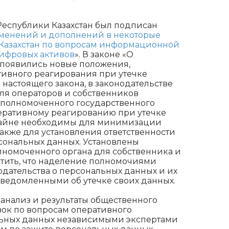
Республики Казахстан был подписан
менений и дополнений в некоторые
 Казахстан по вопросам информационной
цифровых активов
». В законе «О
 появились новые положения,
ивного реагирования при утечке
настоящего закона, в законодательстве
ля операторов и собственников
 уполномоченного государственного
еративному реагированию при утечке
райне необходимы для минимизации
также для установления ответственности
сональных данных. Установлены
лномоченного органа для собственника и
метить, что наделение полномочиями
одательства о персональных данных и их
сведомленными об утечке своих данных.
нализ и результаты общественного
ок по вопросам оперативного
льных данных независимыми экспертами