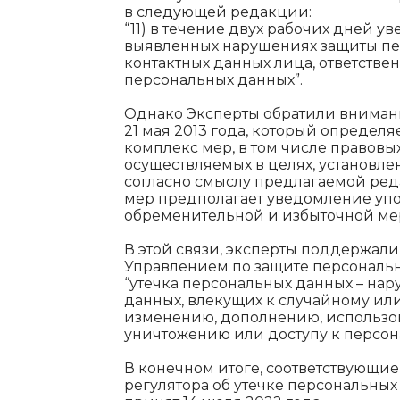
в следующей редакции:
“11) в течение двух рабочих дней 
выявленных нарушениях защиты пе
контактных данных лица, ответстве
персональных данных”.
Однако Эксперты обратили внимание 
21 мая 2013 года, который определ
комплекс мер, в том числе правовы
осуществляемых в целях, установле
согласно смыслу предлагаемой ре
мер предполагает уведомление упо
обременительной и избыточной ме
В этой связи, эксперты поддержал
Управлением по защите персональ
“утечка персональных данных – на
данных, влекущих к случайному и
изменению, дополнению, использо
уничтожению или доступу к персо
В конечном итоге, соответствующи
регулятора об утечке персональных 