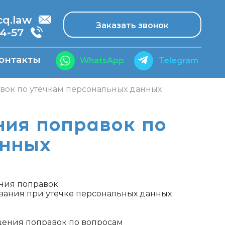
.law
Заказать звонок
14-57
онтакты
WhatsApp
Telegram
вок по утечкам персональных данных
ния поправок по
анных
ения поправок
вания при утечке персональных данных
ждения поправок по вопросам