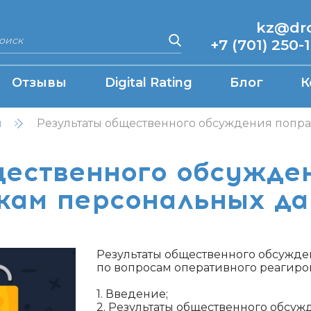
kz@drcq
+7 (701) 250-
Отзывы
Digital Rating
Блог
К
н
Результаты общественного обсуждения попра
ественного обсужде
кам персональных д
Результаты общественного обсужд
по вопросам оперативного реагиро
1. Введение;
2. Результаты общественного обсу