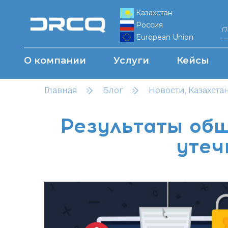
Казахстан
Россия
European Union
О компании
Услуги
Кейсы
Главная
Блог
Новости, Казахста
Результаты общ
утеч