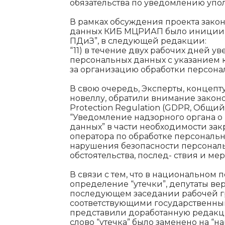
обязательства по уведомлению упо
В рамках обсуждения проекта зако
данных КИБ МЦРИАП было иницииро
ПДиЗ”, в следующей редакции:
“11) в течение двух рабочих дней 
персональных данных с указанием к
за организацию обработки персона
В свою очередь, Эксперты, концеп
новеллу, обратили внимание законод
Protection Regulation (GDPR, Общии
“Уведомление надзорного органа о
данных” в части необходимости за
оператора по обработке персональ
нарушения безопасности персональн
обстоятельства, послед- ствия и м
В связи с тем, что в национальном п
определение “утечки”, депутаты ве
последующем заседании рабочей гр
соответствующими государственны
представили доработанную редакцию
слово “утечка” было заменено на “