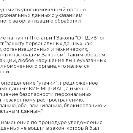
уведомить уполномоченный орган о
рсональных данных с указанием
нного за организацию обработки
на пункт 11) статьи 1 Закона “О ПДиЗ” от
яет “защиту персональных данных как
х, организационных и технических,
нных настоящим Законом”. Таким образом,
дакции, любое нарушение вышеуказанных
лномоченного органа, что является
рой.
и определение “утечки”, предложенное
ных данных КИБ МЦРИАП, а именно:
рушение безопасности персональных
ли незаконному распространению,
ванию, обе- зличиванию, блокированию и
нальным данным”.
е изменения по процедуре уведомления
данных не вошли в закон, который был