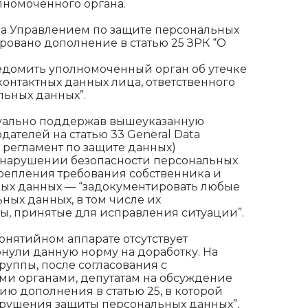
лномоченного органа.
на Управлением по защите персональных
вано дополнение в статью 25 ЗРК “О
уведомить уполномоченный орган об утечке
онтактных данных лица, ответственного
льных данных”.
туально поддержав вышеуказанную
ателей на статью 33 General Data
̆ регламент по защите данных)
 нарушении безопасности персональных
крепления требования собственника и
ных данных — “задокументировать любые
ых данных, в том числе их
еры, принятые для исправления ситуации”.
онятийном аппарате отсутствует
рнули данную норму на доработку. На
уппы, после согласования с
ми органами, депутатам на обсуждение
 дополнения в статью 25, в которой
нарушения защиты персональных данных”,