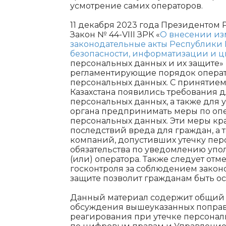
усмотрение самих операторов.
11 декабря 2023 года Президентом 
Закон № 44-VIII ЗРК «
О внесении из
законодательные акты Республики
безопасности, информатизации и 
персональных данных и их защите»
регламентирующие порядок операт
персональных данных. С принятием 
Казахстана появились требования д
персональных данных, а также для
органа предпринимать меры по оп
персональных данных. Эти меры к
последствий вреда для граждан, а 
компаний, допустивших утечку пер
обязательства по уведомлению упо
(или) оператора. Также следует от
госконтроля за соблюдением закон
защите позволит гражданам быть о
Данный материал содержит общий а
обсуждения вышеуказанных поправ
реагирования при утечке персона