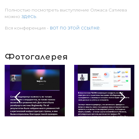
Полностью посмотреть выступление Олжаса Сатиева
здесь
можно
.
вот по этой ссылке
Вся конференция -
.
Фотогалерея