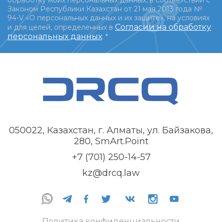
обработку моих персональных данных, в соответствии с
Законом Республики Казахстан от 21 мая 2013 года №
94-V «О персональных данных и их защите», на условиях
Согласии на обработку
и для целей, определенных в
персональных данных
.
*
050022, Казахстан, г. Алматы, ул. Байзакова,
280, SmArt.Point
+7 (701) 250-14-57
kz@drcq.law
Политика конфиденциальности