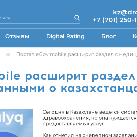
kz@drcq
+7 (701) 250-
Отзывы
Digital Rating
Блог
К
н
Портал eGov mobile расширит раздел с меди
bile расширит раздел
анными о казахстанц
Сегодня в Казахстане ведется сист
здравоохранения, но она нуждается
предоставляемых услуг.
Как отметил на очередном заседан