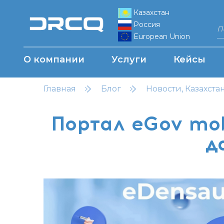
Казахстан
Россия
European Union
О компании
Услуги
Кейсы
Главная
Блог
Новости, Казахста
Портал eGov mo
д