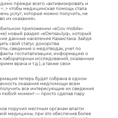
одимо прежде всего «активизировать и
<...> чтобы медицинская помощь стала
ень услуг, которые можно получить, не
во их оказания».
мобильном приложении «eGov mobile»
ме) новый раздел «eDensaulyq», который
е данные населения Казахстана. Зайдя
деть свой статус донорства
ты, сведения о медотводах, учет по
 факты госпитализации, информацию о
ах лабораторных исследований, оказанные
ием врача и т.д.), а также свои
ормация теперь будет собрана в одном
рачность оказания медпомощи всем
т получить все интересующие их сведения
в любой момент — просто сделав пару
нов поручил местным органам власти
вой медицины, при это обеспечив более