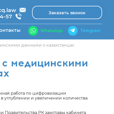
.law
Заказать звонок
14-57
онтакты
WhatsApp
Telegram
цинскими данными о казахстанцах
 с медицинскими
ах
емная работа по цифровизации
 в углублении и увеличении количества
ии Правительства РК замглавы кабинета