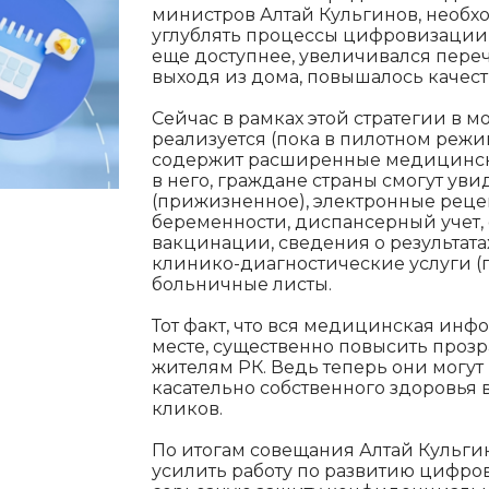
министров Алтай Кульгинов, необх
углублять процессы цифровизации 
еще доступнее, увеличивался переч
выходя из дома, повышалось качест
Сейчас в рамках этой стратегии в 
реализуется (пока в пилотном режи
содержит расширенные медицински
в него, граждане страны смогут уви
(прижизненное), электронные рецеп
беременности, диспансерный учет,
вакцинации, сведения о результат
клинико-диагностические услуги (пр
больничные листы.
Тот факт, что вся медицинская инф
месте, существенно повысить проз
жителям РК. Ведь теперь они могу
касательно собственного здоровья 
кликов.
По итогам совещания Алтай Кульги
усилить работу по развитию цифро