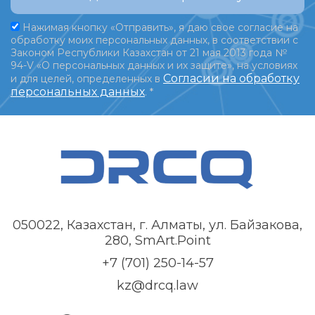
Нажимая кнопку «Отправить», я даю свое согласие на
обработку моих персональных данных, в соответствии с
Законом Республики Казахстан от 21 мая 2013 года №
94-V «О персональных данных и их защите», на условиях
Согласии на обработку
и для целей, определенных в
персональных данных
.
*
050022, Казахстан, г. Алматы, ул. Байзакова,
280, SmArt.Point
+7 (701) 250-14-57
kz@drcq.law