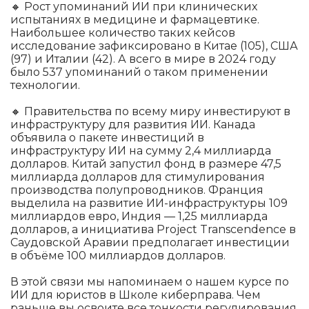
🔸 Рост упоминаний ИИ при клинических
испытаниях в медицине и фармацевтике.
Наибольшее количество таких кейсов
исследование зафиксировано в Китае (105), США
(97) и Италии (42). А всего в мире в 2024 году
было 537 упоминаний о таком применении
технологии.
🔸 Правительства по всему миру инвестируют в
инфраструктуру для развития ИИ. Канада
объявила о пакете инвестиций в
инфраструктуру ИИ на сумму 2,4 миллиарда
долларов. Китай запустил фонд в размере 47,5
миллиарда долларов для стимулирования
производства полупроводников. Франция
выделила на развитие ИИ-инфраструктуры 109
миллиардов евро, Индия — 1,25 миллиарда
долларов, а инициатива Project Transcendence в
Саудовской Аравии предполагает инвестиции
в объёме 100 миллиардов долларов.
В этой связи мы напоминаем о нашем курсе по
ИИ для юристов в Школе киберправа. Чем
раньше вы освоите все тонкости регулирования