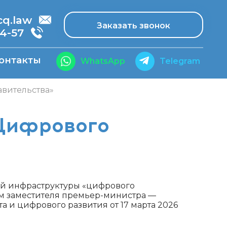
.law
Заказать звонок
14-57
онтакты
WhatsApp
Telegram
авительства»
«Цифрового
й инфраструктуры «цифрового
м заместителя премьер-министра —
а и цифрового развития от 17 марта 2026