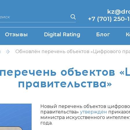
kz@drcq
+7 (701) 250-
Отзывы
Digital Rating
Блог
К
н
Обновлён перечень объектов «Цифрового пр
перечень объектов 
правительства»
Новый перечень объектов цифрово
правительства»
утверждён
приказо
министра искусственного интеллект
года.