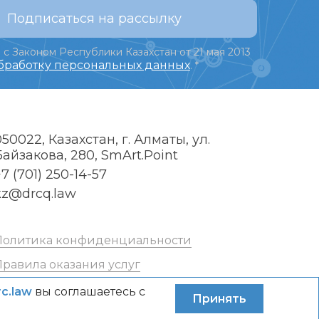
Подписаться на рассылку
 с Законом Республики Казахстан от 21 мая 2013
обработку персональных данных
.
*
050022, Казахстан, г. Алматы, ул.
Байзакова, 280, SmArt.Point
7 (701) 250-14-57
kz@drcq.law
Политика конфиденциальности
Правила оказания услуг
rc.law
вы соглашаетесь с
Принять