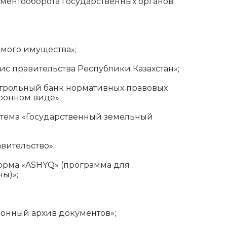
ументооборота государственных органов
мого имущества»;
с правительства Республики Казахстан»;
трольный банк нормативных правовых
тронном виде»;
тема «Государственный земельный
вительство»;
орма «ASHYQ» (программа для
ы)»;
онный архив документов»;