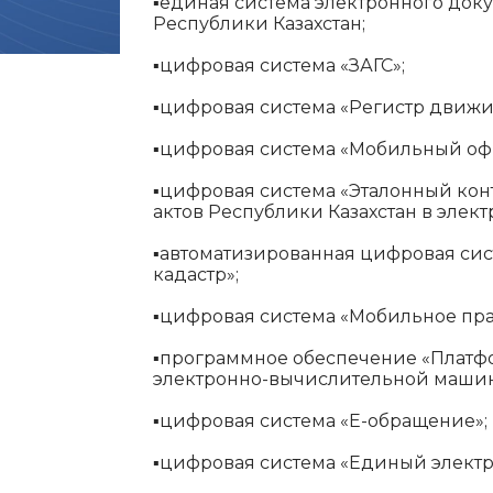
▪️
единая система электронного док
Республики Казахстан;
▪️
цифровая система «ЗАГС»;
▪️
цифровая система «Регистр движи
▪️
цифровая система «Мобильный офи
▪️
цифровая система «Эталонный кон
актов Республики Казахстан в элек
▪️
автоматизированная цифровая сис
кадастр»;
▪️
цифровая система «Мобильное пра
▪️
программное обеспечение «Платф
электронно-вычислительной машин
▪️
цифровая система «Е-обращение»;
▪️
цифровая система «Единый электр