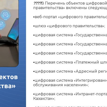
????
В Перечень объектов цифровой
правительства» включены следующ
▪️
веб-портал «цифрового правительс
▪️
шлюз «цифрового правительства»;
▪️
цифровая система «Государственна
▪️
цифровая система «Государственн
▪️
цифровая система «Государственна
▪️
цифровая система «Платежный шлю
▪️
цифровая система «Адресный реги
▪️
цифровая система «Интегрирован
обслуживания населения»;
▪️
цифровая система «Интранет-порт
Казахстан»;