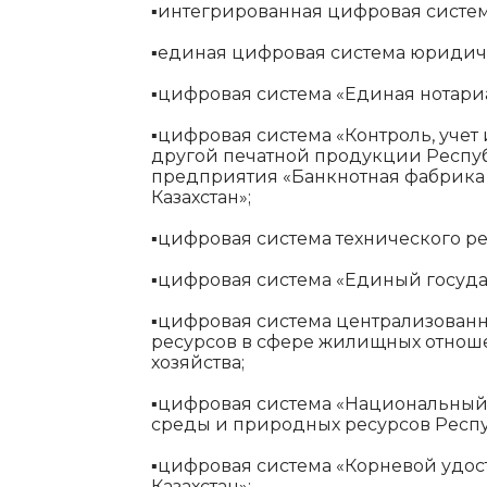
▪️
интегрированная цифровая система
▪️
единая цифровая система юридиче
▪️
цифровая система «Единая нотари
▪️
цифровая система «Контроль, учет
другой печатной продукции Респу
предприятия «Банкнотная фабрика
Казахстан»;
▪️
цифровая система технического р
▪️
цифровая система «Единый госуда
▪️
цифровая система централизован
ресурсов в сфере жилищных отно
хозяйства;
▪️
цифровая система «Национальный
среды и природных ресурсов Респу
▪️
цифровая система «Корневой удо
Казахстан»;