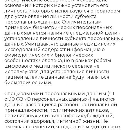
основании которых можно установить его
личность и которые используются оператором
для установления личности субъекта
персональных данных. Отличительным
признаком биометрических персональных
данных является наличие специальной цели -
установление личности субъекта персональных
данных. Учитывая, что данные медицинских
исследований содержат информацию о
физиологических и биологических
особенностях человека, но в рамках работы
цифрового медицинского сервиса не
используются для установления личности
пациента, такие данные не будут являться
биометрическими.
Специальными персональными данным (ч.1
ст.10 ФЗ «О персональных данных») являются
данные, касающиеся расовой, национальной
принадлежности, политических взглядов,
религиозных или философских убеждений,
состояния здоровья, интимной жизни. Не
вызывает сомнений, что данные медицинских