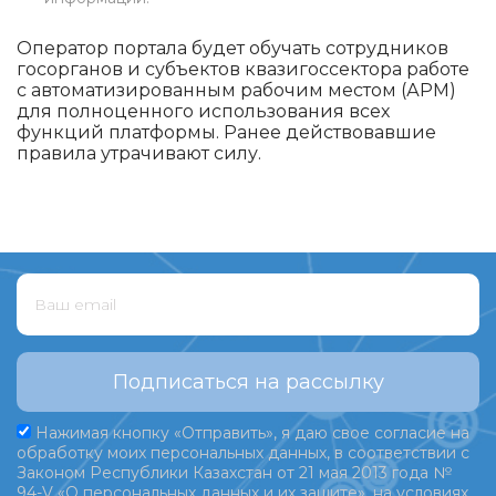
Оператор портала будет обучать сотрудников
госорганов и субъектов квазигоссектора работе
с автоматизированным рабочим местом (АРМ)
для полноценного использования всех
функций платформы. Ранее действовавшие
правила утрачивают силу.
Подписаться на рассылку
Нажимая кнопку «Отправить», я даю свое согласие на
обработку моих персональных данных, в соответствии с
Законом Республики Казахстан от 21 мая 2013 года №
94-V «О персональных данных и их защите», на условиях