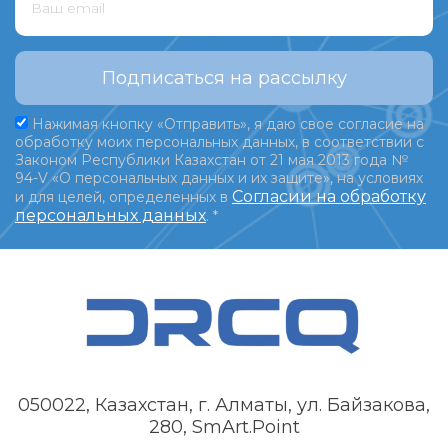
Подписаться на рассылку
Нажимая кнопку «Отправить», я даю свое согласие на
обработку моих персональных данных, в соответствии с
Законом Республики Казахстан от 21 мая 2013 года №
94-V «О персональных данных и их защите», на условиях
Согласии на обработку
и для целей, определенных в
персональных данных
.
*
050022, Казахстан, г. Алматы, ул. Байзакова,
280, SmArt.Point