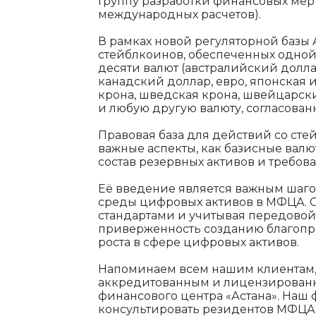
Группу разработки финансовых мер
международных расчетов).
В рамках новой регуляторной базы 
стейблкоинов, обеспеченных одной 
десяти валют (австралийский долла
канадский доллар, евро, японская 
крона, шведская крона, швейцарск
и любую другую валюту, согласован
Правовая база для действий со сте
важные аспекты, как базисные валют
состав резервных активов и требо
Её введение является важным шаго
среды цифровых активов в МФЦА. 
стандартами и учитывая передовой
приверженность созданию благопр
роста в сфере цифровых активов.
Напоминаем всем нашим клиентам,
аккредитованным и лицензирован
финансового центра «Астана». Наш 
консультировать резидентов МФЦА 