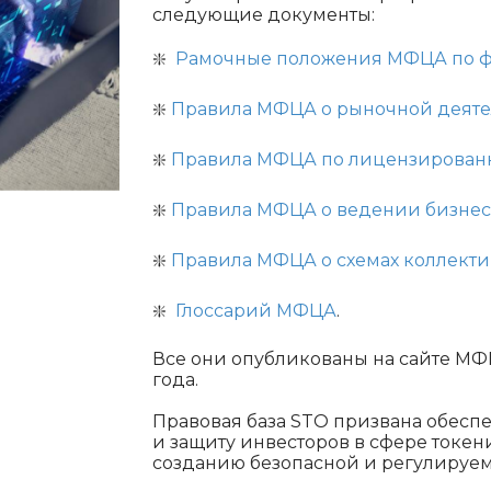
следующие документы:
❇️
Рамочные
положения МФЦА по ф
❇️
Правила МФЦА о рыночной деяте
❇️
Правила
МФЦА по лицензирован
❇️
Правила МФЦА о ведении бизнес
❇️
Правила
МФЦА о схемах коллекти
❇️
Глоссарий
МФЦА
.
Все они опубликованы на сайте МФЦ
года.
Правовая база STO призвана обесп
и защиту инвесторов в сфере токен
созданию безопасной и регулируем