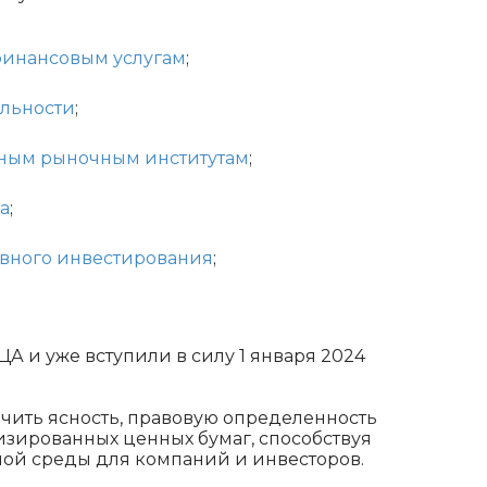
инансовым услугам
;
льности
;
ным рыночным институтам
;
а
;
вного инвестирования
;
А и уже вступили в силу 1 января 2024
ечить ясность, правовую определенность
изированных ценных бумаг, способствуя
ой среды для компаний и инвесторов.