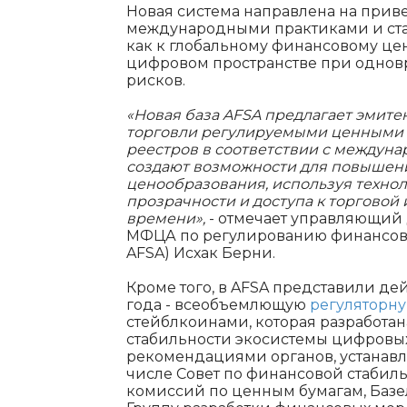
Новая система направлена на прив
международными практиками и ст
как к глобальному финансовому це
цифровом пространстве при одно
рисков.
«Новая база AFSA предлагает эмите
торговли регулируемыми ценными 
реестров в соответствии с междун
создают возможности для повышен
ценообразования, используя техно
прозрачности и доступа к торгово
времени»,
- отмечает управляющий
МФЦА по регулированию финансовых ус
AFSA) Исхак Берни.
Кроме того, в AFSA представили дей
года - всеобъемлющую
регуляторну
стейблкоинами, которая разработа
стабильности экосистемы цифровых 
рекомендациями органов, устанавл
числе Совет по финансовой стаби
комиссий по ценным бумагам, Базе