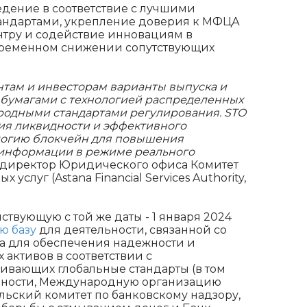
едение в соответствие с лучшими
андартами, укрепление доверия к МФЦА
нтру и содействие инновациям в
временном снижении сопутствующих
нтам и инвесторам варианты выпуска и
бумагами с технологией распределенных
ародными стандартами регулирования. STO
ия ликвидности и эффективного
логию блокчейн для повышения
й информации в режиме реального
 директор Юридического офиса Комитет
луг (Astana Financial Services Authority,
ствующую с той же даты - 1 января 2024
ю базу
для деятельности, связанной со
на для обеспечения надежности и
активов в соответствии с
ивающих глобальные стандарты (в том
льности, Международную организацию
льский комитет по банковскому надзору,