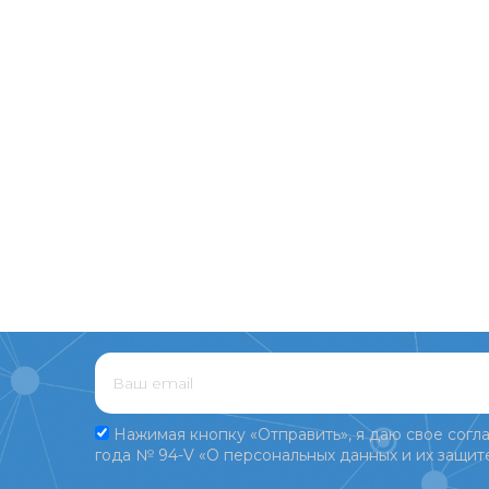
Нажимая кнопку «Отправить», я даю свое согла
года № 94-V «О персональных данных и их защите