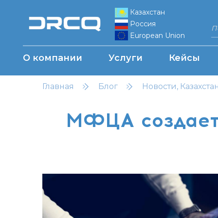
Казахстан
Россия
European Union
О компании
Услуги
Кейсы
Главная
Блог
Новости, Казахста
МФЦА создает