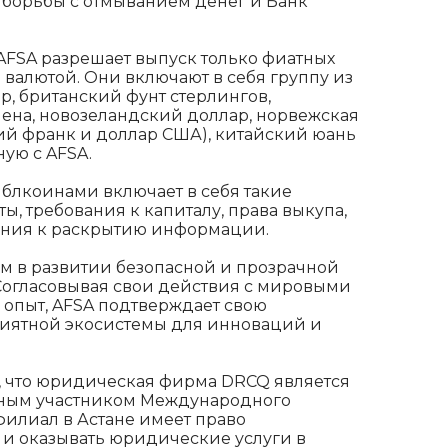
 борьбы с отмыванием денег и Банк
AFSA разрешает выпуск только фиатных
валютой. Они включают в себя группу из
р, британский фунт стерлингов,
иена, новозеландский доллар, норвежская
ий франк и доллар США), китайский юань
ную с AFSA.
йблкоинами включает в себя такие
ы, требования к капиталу, права выкупа,
вания к раскрытию информации.
м в развитии безопасной и прозрачной
Согласовывая свои действия с мировыми
 опыт, AFSA подтверждает свою
иятной экосистемы для инноваций и
 что юридическая фирма DRCQ является
ным участником Международного
филиал в Астане имеет право
и оказывать юридические услуги в