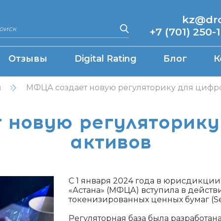
kz@drcq
+7 (701) 250-
Отзывы
Digital Rating
Блог
К
н
МФЦА создает новую регуляторику для цифр
 новую регуляторику
активов
С 1 января 2024 года в юрисдикци
«Астана» (МФЦА) вступила в действ
токенизированных ценных бумаг (Sec
Регуляторная база была разработан