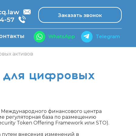
.law
Заказать звонок
14-57
онтакты
WhatsApp
Telegram
овых активов
 для цифровых
и Международного финансового центра
ие регуляторная база по размещению
urity Token Offering Framework или STO).
а путем внесения изменений в