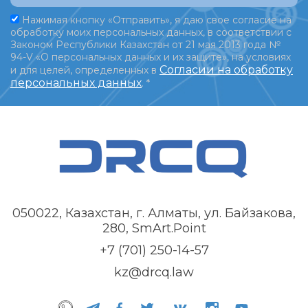
Нажимая кнопку «Отправить», я даю свое согласие на
обработку моих персональных данных, в соответствии с
Законом Республики Казахстан от 21 мая 2013 года №
94-V «О персональных данных и их защите», на условиях
Согласии на обработку
и для целей, определенных в
персональных данных
.
*
050022, Казахстан, г. Алматы, ул. Байзакова,
280, SmArt.Point
+7 (701) 250-14-57
kz@drcq.law