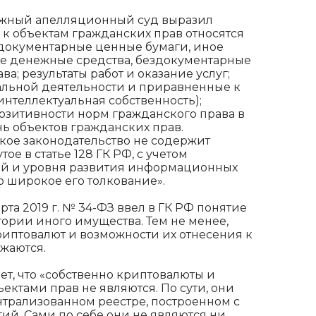
ажный апелляционный суд выразил
РФ к объектам гражданских прав относятся
документарные ценные бумаги, иное
ые денежные средства, бездокументарные
; результаты работ и оказание услуг;
альной деятельности и приравненные к
нтеллектуальная собственность);
позитивности норм гражданского права в
нь объектов гражданских прав.
кое законодательство не содержит
ое в статье 128 ГК РФ, с учетом
й и уровня развития информационных
 широкое его толкование».
рта 2019 г. № 34-ФЗ ввел в ГК РФ понятие
гории иного имущества. Тем не менее,
иптовалют и возможности их отнесения к
жаются.
ет, что «собственно криптовалюты и
ктами прав не являются. По сути, они
нтрализованном реестре, построенном с
ий. Сами по себе они не являются ни