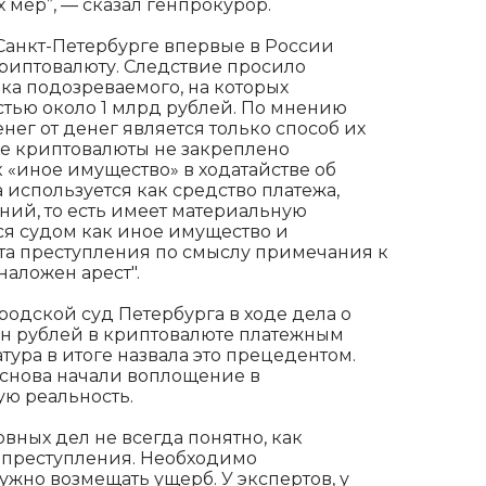
мер”, — сказал генпрокурор.
 Санкт-Петербурге впервые в России
риптовалюту. Следствие просило
ка подозреваемого, на которых
стью около 1 млрд рублей. По мнению
нег от денег является только способ их
ие криптовалюты не закреплено
к «иное имущество» в ходатайстве об
а используется как средство платежа,
ий, то есть имеет материальную
тся судом как иное имущество и
та преступления по смыслу примечания к
 наложен арест".
ородской суд Петербурга в ходе дела о
н рублей в криптовалюте платежным
тура в итоге назвала это прецедентом.
аснова начали воплощение в
ю реальность.
вных дел не всегда понятно, как
 преступления. Необходимо
жно возмещать ущерб. У экспертов, у