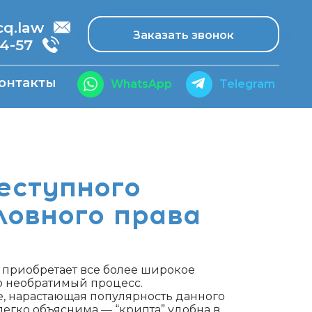
.law
Заказать звонок
14-57
онтакты
WhatsApp
Telegram
еступного
ловного права
приобретает все более широкое
то необратимый процесс.
е, нарастающая популярность данного
легко объяснима — “крипта” удобна в