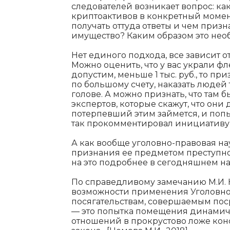
следователей возникает вопрос: ка
криптоактивов в конкретный момент
получать оттуда ответы и чем призн
имущество? Каким образом это не
Нет единого подхода, все зависит о
Можно оценить, что у вас украли флеш
допустим, меньше 1 тыс. руб., то п
по большому счету, наказать людей т
голове. А можно признать, что там б
экспертов, которые скажут, что они
потерпевший этим займется, и попы
так прокомментировал инициативу
А как вообще уголовно-правовая нау
признания ее предметом преступно
на это подробнее в сегодняшнем н
По справедливому замечанию М.И.
возможности применения Уголовно
посягательствам, совершаемым пос
— это попытка помещения динами
отношений в прокрустово ложе конс