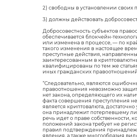
2) свободны в установлении своих п
3) должны действовать добросовест
Добросовестность субъектов право
обеспечивается блокчейн-технологи
или изменена в процессе, — по кра
такого изменения в настоящее врем
преступные действия, направленны
заинтересованным в криптовалютн
квалифицированы по тем же статья
иных гражданских правоотношений,
“Следовательно, являются ошибочны
правоотношения невозможно защит
нет закона, определяющего их налич
факта совершения преступления не
является криптовалюта, достаточно 
она принадлежит потерпевшему ли
речь идет о праве собственности, к
положений закона требует не реги
правил подтверждения принадлежн
явления, а также многообразия вид