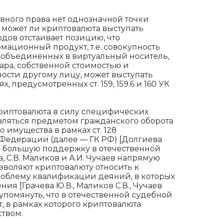
вного права нет однозначной точки
, может ли криптовалюта выступать
дов отстаивает позицию, что
мационный продукт, т.е. совокупность
 объединенных в виртуальный носитель,
ра, собственной стоимостью и
ости другому лицу, может выступать
 предусмотренных ст. 159, 159.6 и 160 УК
 криптовалюта в силу специфических
являться предметом гражданского оборота
 имущества в рамках ст. 128
Федерации (далее — ГК РФ) [Долгиева
все большую поддержку в отечественной
а, С.В. Маликов и А.И. Чучаев напрямую
 позволяют криптовалюту относить к
роблему квалификации деяний, в которых
ия [Грачева Ю.В., Маликов С.В., Чучаев
не упомянуть, что в отечественной судебной
, в рамках которого криптовалюта
твом.