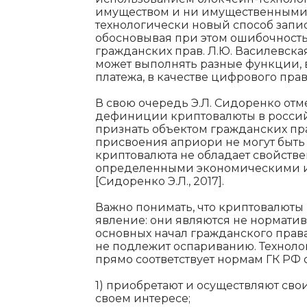
имуществом и ни имущественными 
технологически новый способ запи
обосновывая при этом ошибочность
гражданских прав. Л.Ю. Василевская
может выполнять разные функции, в
платежа, в качестве цифрового права
В свою очередь Э.Л. Сидоренко отме
дефиниции криптовалюты в россий
признать объектом гражданских пр
присвоения априори не могут быть
криптовалюта не обладает свойст
определенными экономическими 
[Сидоренко Э.Л., 2017].
Важно понимать, что криптовалюты
явление: они являются не нормати
основных начал гражданского прав
не подлежит оспариванию. Технолог
прямо соответствует нормам ГК РФ о
1) приобретают и осуществляют сво
своем интересе;