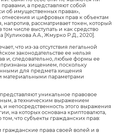
правами, а представляют собой
си об имущественных правах»,
 отнесения и цифровых прав к объектам
, напротив, рассматривает токен, который
 том числе выступать и как средство
 [Куликова А.А., Жмурко Р.Д., 2020].
чает, что из-за отсутствия легальной
ском законодательстве ее нельзя
ав и, следовательно, любые формы ее
 признаны хищением, поскольку
венными для предмета хищения
и материальными параметрами
 представляют уникальное правовое
вным, а техническим выражением
а, и непосредственность этого выражения
ии, на которых основана криптовалюта,
 том, что субъекты гражданских прав:
и гражданские права своей волей и в