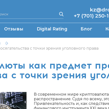
kz@drcq
+7 (701) 250-
Отзывы
Digital Rating
Блог
К
н
сягательства с точки зрения уголовного права
люты как предмет пр
ва с точки зрения уго
В современном мире криптовалюта 
распространение. Судя по всему, э
Привлекательность и, как следстви
финансового инструмента XXI века 