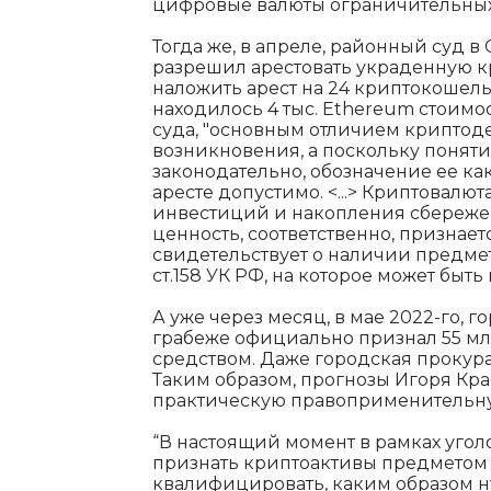
цифровые валюты ограничительных 
Тогда же, в апреле, районный суд в
разрешил арестовать украденную к
наложить арест на 24 криптокошель
находилось 4 тыс. Ethereum стоимо
суда, "основным отличием криптоде
возникновения, а поскольку понят
законодательно, обозначение ее ка
аресте допустимо. <...> Криптовалют
инвестиций и накопления сбережен
ценность, соответственно, признае
свидетельствует о наличии предме
ст.158 УК РФ, на которое может быть
А уже через месяц, в мае 2022-го, г
грабеже официально признал 55 мл
средством. Даже городская прокура
Таким образом, прогнозы Игоря Кр
практическую правоприменительну
“В настоящий момент в рамках уголо
признать криптоактивы предметом
квалифицировать, каким образом ну