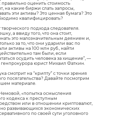
к правильно оценить стоимость
, на какие биржи слать запросы,
авать эти активы? Это ценная бумага? Это
обходимо квалифицировать?
т творческого подхода следователя.
ку, а ввиду того, что она стоит,
ризнать это малозначительным деянием и,
олько за то, что они ударили вас по
ыли активы на 100 млн руб., найти
 действительно там были, если
таться осудить человека за хищение”, —
 генпрокурора юрист Михаил Фаткин.
ка смотрит на “крипту” с точки зрения
го посягательства? Давайте посмотрим
ашем материале.
 Немовой, «попытка осмысления
го кодекса к преступным
редством или в отношении криптовалют,
чно развивающихся экономических
ервативного по своей сути уголовного