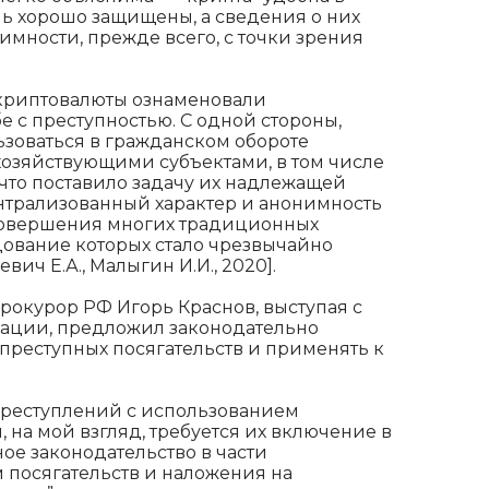
нь хорошо защищены, а сведения о них
мности, прежде всего, с точки зрения
 криптовалюты ознаменовали
 с преступностью. С одной стороны,
ьзоваться в гражданском обороте
озяйствующими субъектами, в том числе
 что поставило задачу их надлежащей
нтрализованный характер и анонимность
совершения многих традиционных
дование которых стало чрезвычайно
ич Е.А., Малыгин И.И., 2020].
прокурор РФ Игорь Краснов, выступая с
рации, предложил законодательно
преступных посягательств и применять к
преступлений с использованием
, на мой взгляд, требуется их включение в
ое законодательство в части
посягательств и наложения на