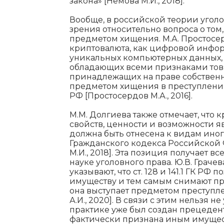
закона» [Немова М.И., 2018].
Вообще, в российской теории уголо
зрения относительно вопроса о том
предметом хищения. М.А. Простосер
криптовалюта, как цифровой инфор
уникальных компьютерных данных,
обладающих всеми признаками това
принадлежащих на праве собственн
предметом хищения в преступлениях,
РФ [Простосердов М.А., 2016].
М.М. Долгиева также отмечает, что
свойств, ценности и возможности 
должна быть отнесена к видам иного
Гражданского кодекса Российской 
М.И., 2018]. Эта позиция получает 
науке уголовного права. Ю.В. Грачев
указывают, что ст. 128 и 141.1 ГК РФ
имуществу и тем самым снимают п
она выступает предметом преступлен
А.И., 2020]. В связи с этим нельзя 
практике уже был создан прецедент
фактически признана иным имущес