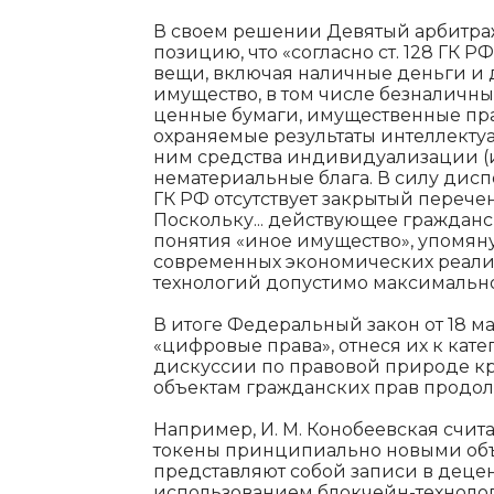
В своем решении Девятый арбитр
позицию, что «согласно ст. 128 ГК 
вещи, включая наличные деньги и 
имущество, в том числе безналичн
ценные бумаги, имущественные права
охраняемые результаты интеллекту
ним средства индивидуализации (и
нематериальные блага. В силу дис
ГК РФ отсутствует закрытый перече
Поскольку... действующее гражданс
понятия «иное имущество», упомянут
современных экономических реали
технологий допустимо максимально
В итоге Федеральный закон от 18 ма
«цифровые права», отнеся их к кате
дискуссии по правовой природе кр
объектам гражданских прав продол
Например, И. М. Конобеевская счита
токены принципиально новыми объе
представляют собой записи в деце
использованием блокчейн-технолог