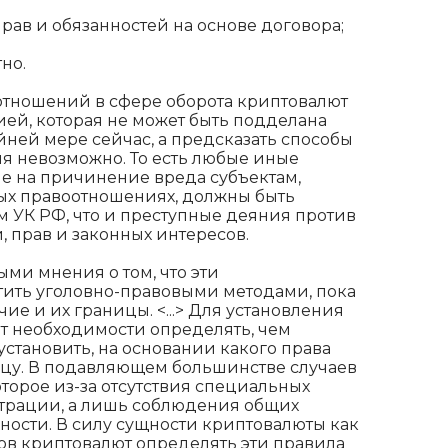
рав и обязанностей на основе договора;
но.
отношений в сфере оборота криптовалют
ей, которая не может быть подделана
йней мере сейчас, а предсказать способы
я невозможно. То есть любые иные
е на причинение вреда субъектам,
ых правоотношениях, должны быть
м УК РФ, что и преступные деяния против
 прав и законных интересов.
ми мнения о том, что эти
ить уголовно-правовыми методами, пока
ие и их границы. <...> Для установления
т необходимости определять, чем
установить, на основании какого права
цу. В подавляющем большинстве случаев
оторое из-за отсутствия специальных
страции, а лишь соблюдения общих
ости. В силу сущности криптовалюты как
ов криптовалют определять эти правила