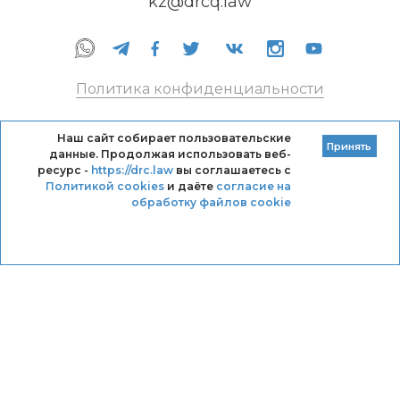
kz@drcq.law
Политика конфиденциальности
Правила оказания услуг
Наш сайт собирает пользовательские
Принять
данные. Продолжая использовать веб-
Кодекс профессиональной этики DRC
ресурс -
https://drc.law
вы соглашаетесь с
Политикой cookies
и даёте
согласие на
обработку файлов cookie