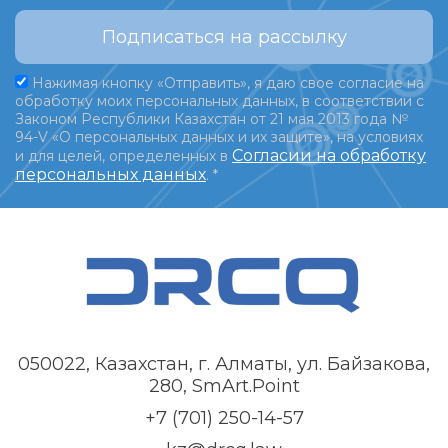
Подписаться на рассылку
Нажимая кнопку «Отправить», я даю свое согласие на
обработку моих персональных данных, в соответствии с
Законом Республики Казахстан от 21 мая 2013 года №
94-V «О персональных данных и их защите», на условиях
Согласии на обработку
и для целей, определенных в
персональных данных
.
*
050022, Казахстан, г. Алматы, ул. Байзакова,
280, SmArt.Point
+7 (701) 250-14-57