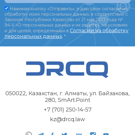
Нажимая кнопку «Отправить», я даю свое согласие на
обработку моих персональных данных, в соответствии с
Законом Республики Казахстан от 21 мая 2013 года №
94-V «О персональных данных и их защите», на условиях
Согласии на обработку
и для целей, определенных в
персональных данных
.
*
050022, Казахстан, г. Алматы, ул. Байзакова,
280, SmArt.Point
+7 (701) 250-14-57
kz@drcq.law