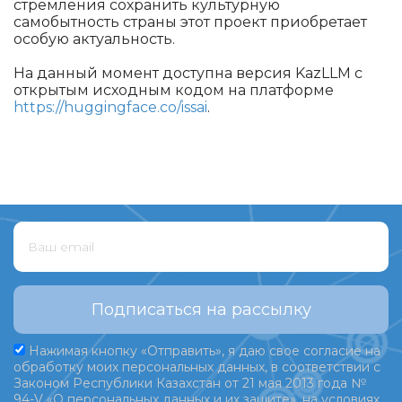
стремления сохранить культурную
самобытность страны этот проект приобретает
особую актуальность.
На данный момент доступна версия KazLLM с
открытым исходным кодом на платформе
https://huggingface.co/issai
.
Подписаться на рассылку
Нажимая кнопку «Отправить», я даю свое согласие на
обработку моих персональных данных, в соответствии с
Законом Республики Казахстан от 21 мая 2013 года №
94-V «О персональных данных и их защите», на условиях