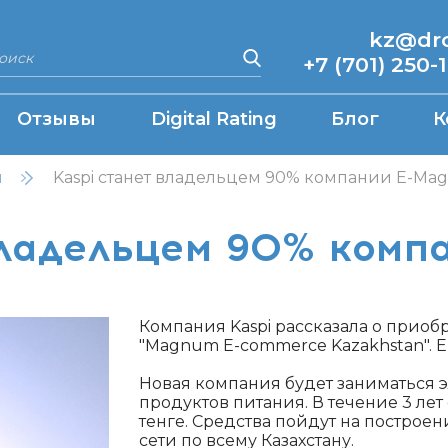
kz@drcq
+7 (701) 250-
Отзывы
Digital Rating
Блог
К
н
Kaspi станет владельцем 90% компании E-M
владельцем 90% ком
Компания Kaspi рассказала о приоб
"Magnum E-commerce Kazakhstan". 
Новая компания будет заниматься
продуктов питания. В течение 3 ле
тенге. Средства пойдут на построе
сети по всему Казахстану.