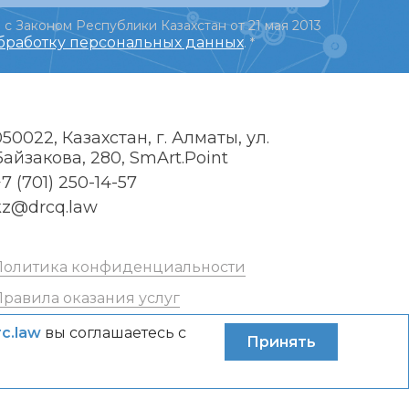
 с Законом Республики Казахстан от 21 мая 2013
обработку персональных данных
.
*
050022, Казахстан, г. Алматы, ул.
Байзакова, 280, SmArt.Point
7 (701) 250-14-57
kz@drcq.law
Политика конфиденциальности
Правила оказания услуг
rc.law
вы соглашаетесь с
Принять