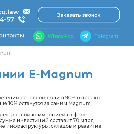
.law
Заказать звонок
14-57
онтакты
WhatsApp
Telegram
agnum
пании E-Magnum
ретении основной доли в 90% в проекте
Ещё 10% останутся за самим Magnum
 электронной коммерцией в сфере
т сумма инвестиций составит 70 млрд
ние инфраструктуры, складов и развитие