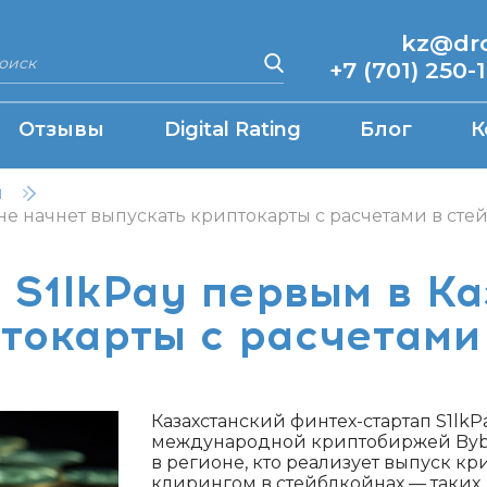
kz@drcq
+7 (701) 250-
Отзывы
Digital Rating
Блог
К
н
ане начнет выпускать криптокарты с расчетами в сте
 S1lkPay первым в Ка
токарты с расчетами
Казахстанский финтех-стартап S1lk
международной криптобиржей Bybit
в регионе, кто реализует выпуск к
клирингом в стейблкойнах — таких,