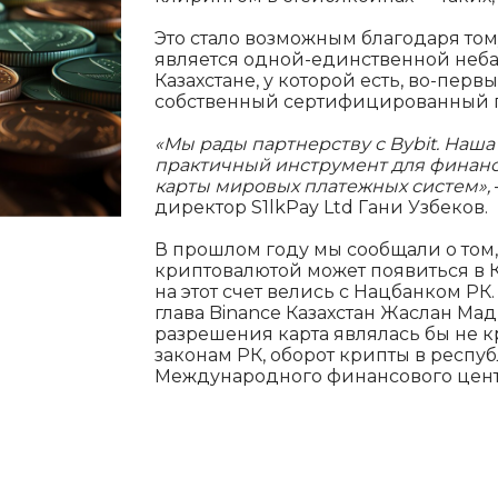
Это стало возможным благодаря том
является одной-единственной неб
Казахстане, у которой есть, во-первы
собственный сертифицированный 
«Мы рады партнерству с Bybit. Наш
практичный инструмент для финанс
карты мировых платежных систем»,
директор S1lkPay Ltd Гани Узбеков.
В прошлом году мы сообщали о том,
криптовалютой может появиться в К
на этот счет велись с Нацбанком Р
глава Binance Казахстан Жаслан Мад
разрешения карта являлась бы не к
законам РК, оборот крипты в респу
Международного финансового центр