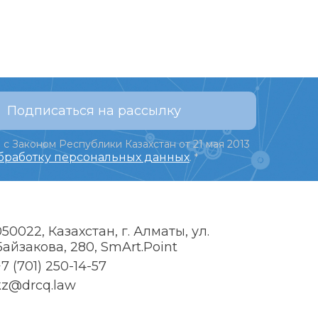
Подписаться на рассылку
 с Законом Республики Казахстан от 21 мая 2013
обработку персональных данных
.
*
050022, Казахстан, г. Алматы, ул.
Байзакова, 280, SmArt.Point
7 (701) 250-14-57
kz@drcq.law