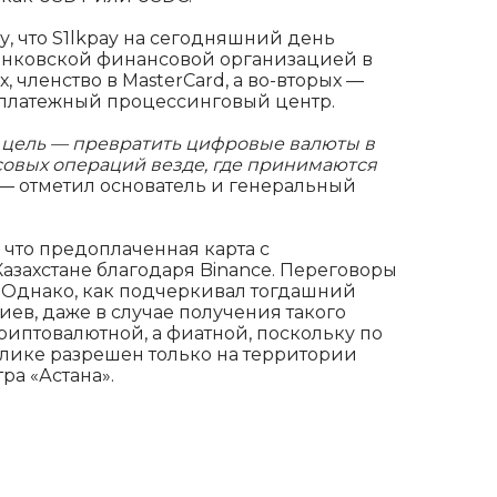
у, что S1lkpay на сегодняшний день
анковской финансовой организацией в
х, членство в MasterCard, а во-вторых —
платежный процессинговый центр.
а цель — превратить цифровые валюты в
овых операций везде, где принимаются
— отметил основатель и генеральный
 что предоплаченная карта с
азахстане благодаря Binance. Переговоры
К. Однако, как подчеркивал тогдашний
иев, даже в случае получения такого
риптовалютной, а фиатной, поскольку по
блике разрешен только на территории
а «Астана».