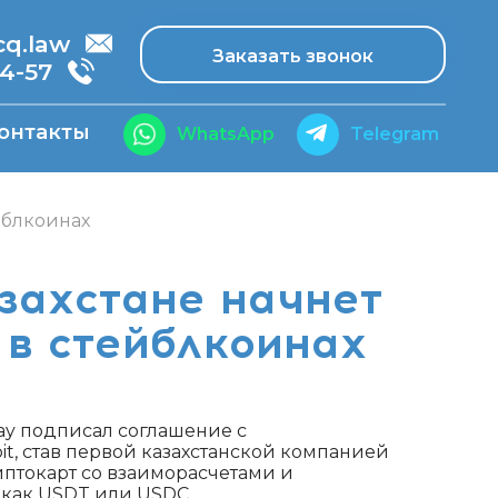
.law
Заказать звонок
14-57
онтакты
WhatsApp
Telegram
йблкоинах
захстане начнет
 в стейблкоинах
Pay подписал соглашение с
, став первой казахстанской компанией
риптокарт со взаиморасчетами и
 как USDT или USDC.