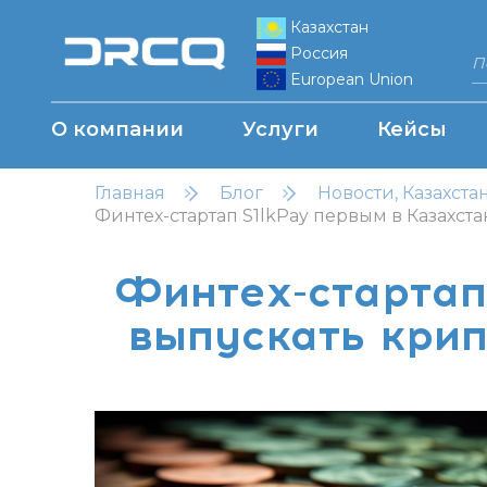
Казахстан
Россия
European Union
О компании
Услуги
Кейсы
Главная
Блог
Новости, Казахста
Финтех-стартап S1lkPay первым в Казахст
Финтех-стартап
выпускать крип