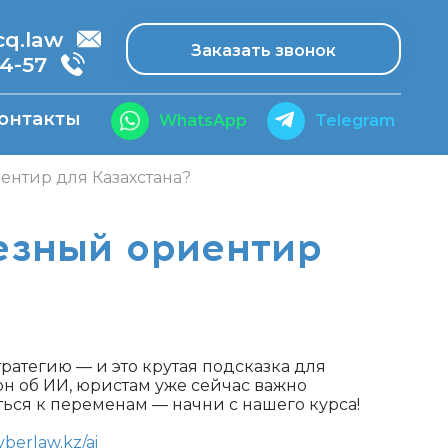
.law
Заказать звонок
14-57
онтакты
WhatsApp
Telegram
ентир для Казахстана?
лезный ориентир
ратегию — и это крутая подсказка для
кон об ИИ, юристам уже сейчас важно
ться к переменам — начни с нашего курса!
yberlaw.kz/ai