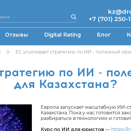
kz@drcq
+7 (701) 250-
Отзывы
Digital Rating
Блог
К
н
ЕС усиливает стратегию по ИИ - полезный ори
тратегию по ИИ - по
для Казахстана?
Европа запускает масштабную ИИ-ст
Казахстана. Пока у нас готовится за
разбираться в технологиях и готови
Курс по ИИ для юристов
—
https://c