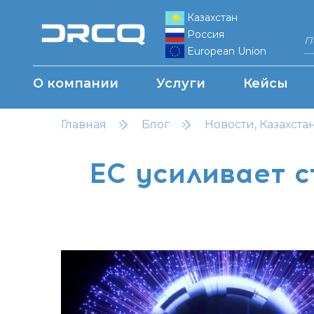
Казахстан
Россия
European Union
О компании
Услуги
Кейсы
Главная
Блог
Новости, Казахста
ЕС усиливает с