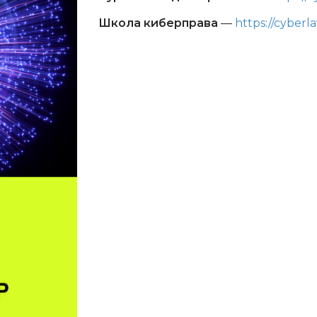
Школа киберправа
—
https://cyberl