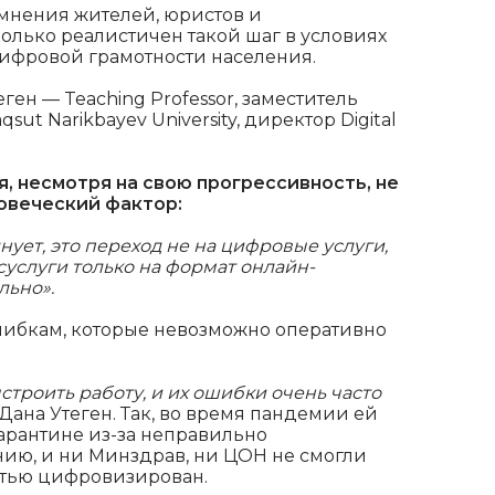
 мнения жителей, юристов и
колько реалистичен такой шаг в условиях
ифровой грамотности населения.
ен — Teaching Professor, заместитель
t Narikbayev University, директор Digital
, несмотря на свою прогрессивность, не
овеческий фактор:
нует, это переход не на цифровые услуги,
осуслуги только на формат онлайн-
льно».
шибкам, которые невозможно оперативно
строить работу, и их ошибки очень часто
Дана Утеген. Так, во время пандемии ей
арантине из-за неправильно
нию, и ни Минздрав, ни ЦОН не смогли
остью цифровизирован.