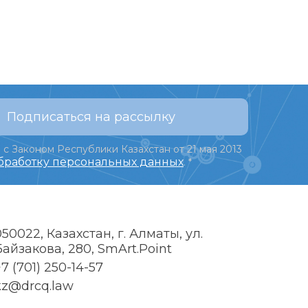
Подписаться на рассылку
 с Законом Республики Казахстан от 21 мая 2013
обработку персональных данных
.
*
050022, Казахстан, г. Алматы, ул.
Байзакова, 280, SmArt.Point
7 (701) 250-14-57
kz@drcq.law