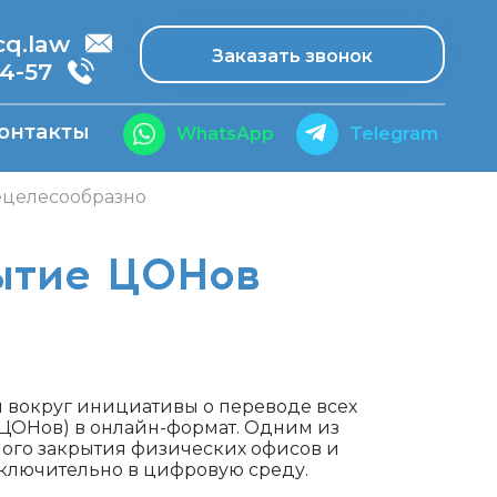
.law
Заказать звонок
14-57
онтакты
WhatsApp
Telegram
ецелесообразно
ытие ЦОНов
я вокруг инициативы о переводе всех
ЦОНов) в онлайн-формат. Одним из
ого закрытия физических офисов и
сключительно в цифровую среду.