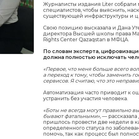
Журналисты издания Liter собрали
специалистов, чтобы выяснить, нас
существующей инфраструктуры и ц
Свою позицию высказала и Дана Утег
директора Высшей школы права Maqsu
Rights Center Qazaqstan в МФЦА.
По словам эксперта, цифровизация
должна полностью исключать чел
«Первое, что меня больше всего вол
а переход к тому, чтобы заменить г
сервисов. Я считаю, что это неправи
Автоматизация часто приводит к о
устранить без участия человека.
«Боты не всегда могут правильно вы
бывают фатальными»,
— рассказала 
пришлось провести две недели в к
определенного статуса по заболева
помочь, так как процесс был полн