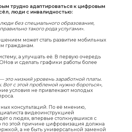
орым трудно адаптироваться к цифровым
сёл, люди с инвалидностью:
, люди без специального образования,
правильно такого рода услугами».
ешением может стать развитие мобильных
им гражданам.
истему, а улучшать её. В первую очередь
ОНов и сделать графики работы более
— это низкий уровень заработной платы.
 Вот с этой проблемой нужно бороться»,
шние условия не привлекают молодых
проса.
чных консультаций. По её мнению,
ециалиста видеоинструкцией
дёт о людях, впервые столкнувшихся с
о по этой причине цифровизация должна
ержкой, а не быть универсальной заменой