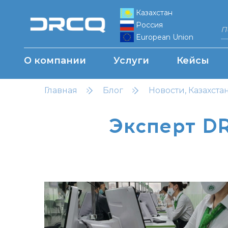
Казахстан
Россия
European Union
О компании
Услуги
Кейсы
Главная
Блог
Новости, Казахста
Эксперт D