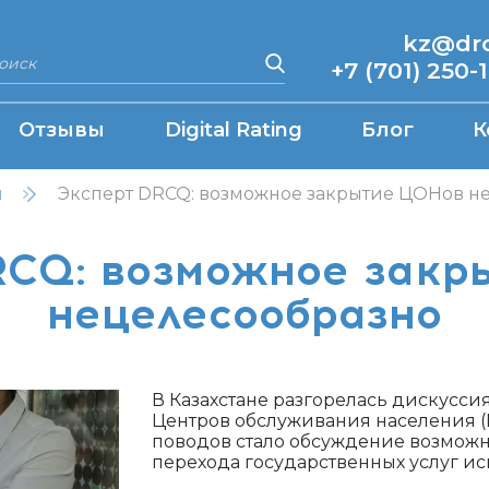
kz@drcq
+7 (701) 250-
Отзывы
Digital Rating
Блог
К
н
Эксперт DRCQ: возможное закрытие ЦОНов н
RCQ: возможное закр
нецелесообразно
В Казахстане разгорелась дискусси
Центров обслуживания населения (
поводов стало обсуждение возможн
перехода государственных услуг и