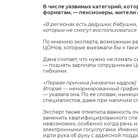
В числе уязвимых категорий, кот
форматам, — пенсионеры, жители 
«В регионах есть дедушки, бабушки
которые не смогут воспользоваться 
По мнению эксперта, возможным р
ЦОНов, которые выезжали бы к так
Дана считает, что нужно не ломать с
— поднять зарплаты сотрудникам Ц
гибкими.
«Первая причина [нехватки кадров] 
Вторая — ненормированный график.
— указала она. По её словам, ныне
специалистов, даже при наличии с
Эксперт также отметила важность о
заменить квалифицированного сп
невозможно, особенно когда речь и
электронными госуслугами. Именн
идти рука об руку с адресной подд